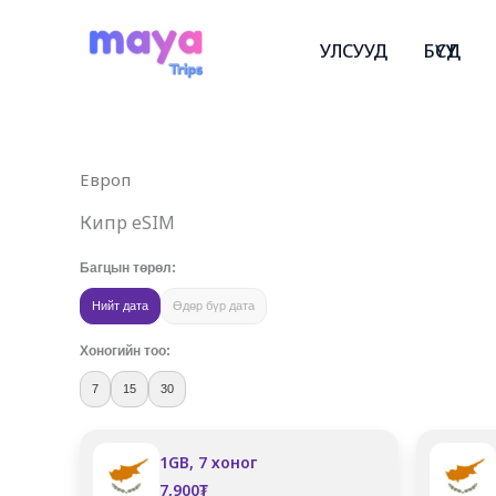
Skip
to
УЛСУУД
БҮСҮҮД
content
Европ
Кипр eSIM
Багцын төрөл:
Нийт дата
Өдөр бүр дата
Хоногийн тоо:
7
15
30
1GB, 7 хоног
7,900
₮