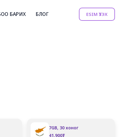
БОО БАРИХ
БЛОГ
ESIM ҮЗЭХ
7GB, 30 хоног
41,900
₮