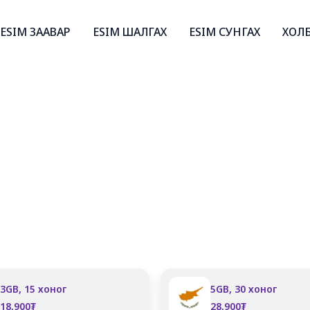
ESIM ЗААВАР
ESIM ШАЛГАХ
ESIM СУНГАХ
ХОЛ
3GB, 15 хоног
5GB, 30 хоног
18,900
₮
28,900
₮