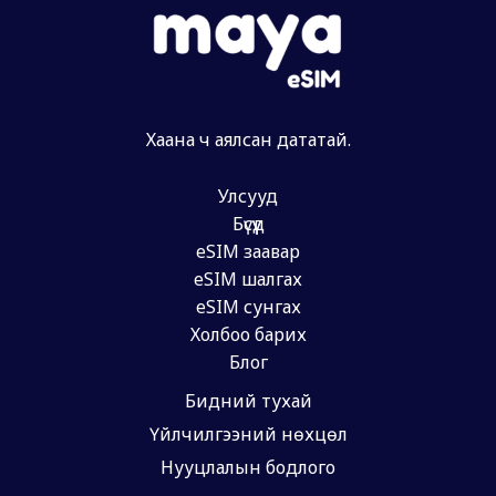
Хаана ч аялсан дататай.
Улсууд
Бүсүүд
eSIM заавар
eSIM шалгах
eSIM сунгах
Холбоо барих
Блог
Бидний тухай
Үйлчилгээний нөхцөл
Нууцлалын бодлого