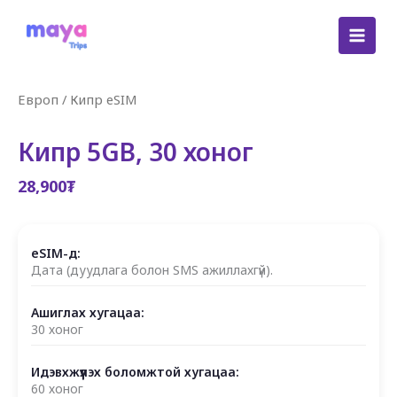
Skip
to
content
Европ
/
Кипр eSIM
Кипр 5GB, 30 хоног
28,900
₮
eSIM-д:
Дата (дуудлага болон SMS ажиллахгүй).
Ашиглах хугацаа:
30 хоног
Идэвхжүүлэх боломжтой хугацаа:
60 хоног