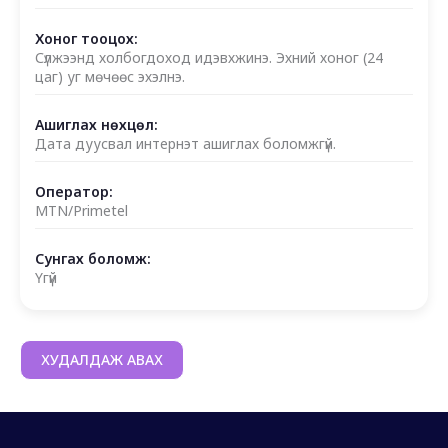
Хоног тооцох:
Сүлжээнд холбогдоход идэвхжинэ. Эхний хоног (24
цаг) уг мөчөөс эхэлнэ.
Ашиглах нөхцөл:
Дата дуусвал интернэт ашиглах боломжгүй.
Оператор:
MTN/Primetel
Сунгах боломж:
Үгүй
ХУДАЛДАЖ АВАХ