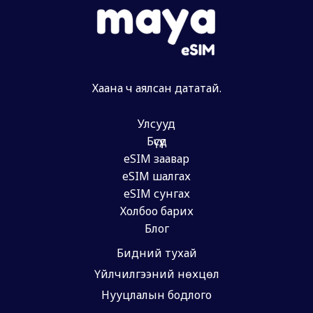
Хаана ч аялсан дататай.
Улсууд
Бүсүүд
eSIM заавар
eSIM шалгах
eSIM сунгах
Холбоо барих
Блог
Бидний тухай
Үйлчилгээний нөхцөл
Нууцлалын бодлого