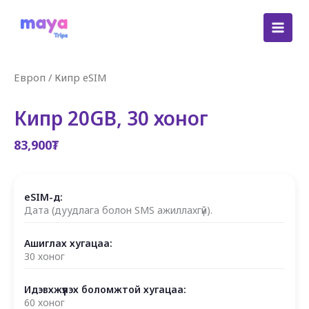
Skip
to
content
Европ
/
Кипр eSIM
Кипр 20GB, 30 хоног
83,900
₮
eSIM-д:
Дата (дуудлага болон SMS ажиллахгүй).
Ашиглах хугацаа:
30 хоног
Идэвхжүүлэх боломжтой хугацаа:
60 хоног