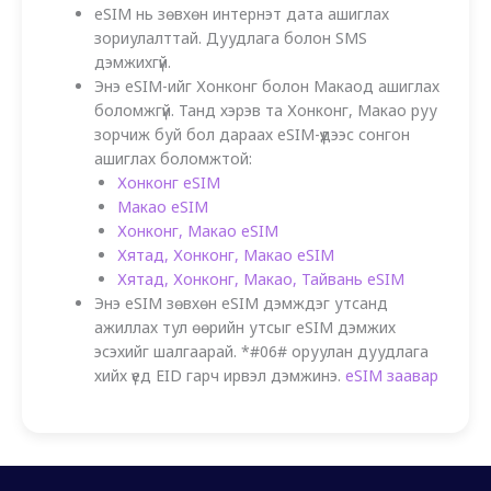
eSIM нь зөвхөн интернэт дата ашиглах
зориулалттай. Дуудлага болон SMS
дэмжихгүй.
Энэ eSIM-ийг Хонконг болон Макаод ашиглах
боломжгүй. Танд хэрэв та Хонконг, Макао руу
зорчиж буй бол дараах eSIM-үүдээс сонгон
ашиглах боломжтой:
Хонконг eSIM
Макао eSIM
Хонконг, Макао eSIM
Хятад, Хонконг, Макао eSIM
Хятад, Хонконг, Макао, Тайвань eSIM
Энэ eSIM зөвхөн eSIM дэмждэг утсанд
ажиллах тул өөрийн утсыг eSIM дэмжих
эсэхийг шалгаарай. *#06# оруулан дуудлага
хийх үед EID гарч ирвэл дэмжинэ.
eSIM заавар