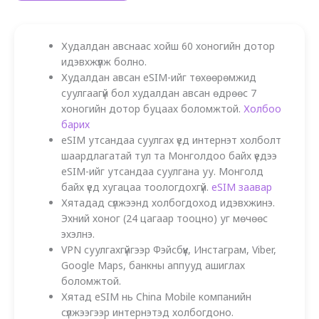
Худалдан авснаас хойш 60 хоногийн дотор
идэвхжүүлж болно.
Худалдан авсан eSIM-ийг төхөөрөмжид
суулгаагүй бол худалдан авсан өдрөөс 7
хоногийн дотор буцаах боломжтой.
Холбоо
барих
eSIM утсандаа суулгах үед интернэт холболт
шаардлагатай тул та Монголдоо байх үедээ
eSIM-ийг утсандаа суулгана уу. Монголд
байх үед хугацаа тоологдохгүй.
eSIM заавар
Хятадад сүлжээнд холбогдоход идэвхжинэ.
Эхний хоног (24 цагаар тооцно) уг мөчөөс
эхэлнэ.
VPN суулгахгүйгээр Фэйсбүүк, Инстаграм, Viber,
Google Maps, банкны аппууд ашиглах
боломжтой.
Хятад eSIM нь China Mobile компанийн
сүлжээгээр интернэтэд холбогдоно.