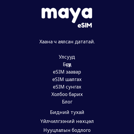
Хаана ч аялсан дататай.
Улсууд
Бүсүүд
eSIM заавар
eSIM шалгах
eSIM сунгах
Холбоо барих
Блог
Бидний тухай
Үйлчилгээний нөхцөл
Нууцлалын бодлого