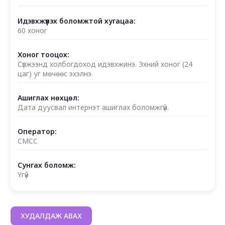
Идэвхжүүлэх боломжтой хугацаа:
60 хоног
Хоног тооцох:
Сүлжээнд холбогдоход идэвхжинэ. Эхний хоног (24
цаг) уг мөчөөс эхэлнэ.
Ашиглах нөхцөл:
Дата дуусвал интернэт ашиглах боломжгүй.
Оператор:
CMCC
Сунгах боломж:
Үгүй
ХУДАЛДАЖ АВАХ