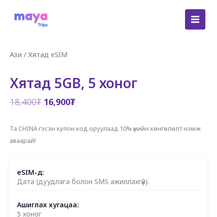
Skip
to
content
Ази
/
Хятад eSIM
Хятад 5GB, 5 хоног
Original
Current
18,400
₮
16,900
₮
price
price
was:
is:
Та CHINA гэсэн купон код оруулаад 10% үнийн хөнгөлөлт нэмж
18,400₮.
16,900₮.
аваарай!
eSIM-д:
Дата (дуудлага болон SMS ажиллахгүй).
Ашиглах хугацаа:
5 хоног