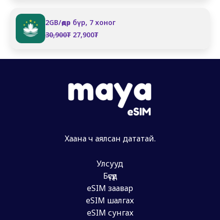
2GB/өдөр бүр, 7 хоног
Original
Current
30,900
₮
27,900
₮
price
price
was:
is:
30,900₮.
27,900₮.
Хаана ч аялсан дататай.
Улсууд
Бүсүүд
eSIM заавар
eSIM шалгах
eSIM сунгах