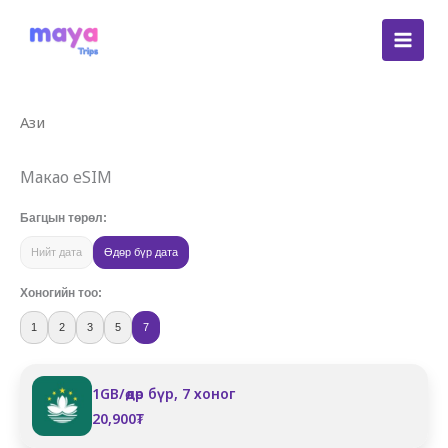
Skip
to
content
Ази
Макао eSIM
Багцын төрөл:
Нийт дата
Өдөр бүр дата
Хоногийн тоо:
1
2
3
5
7
1GB/өдөр бүр, 7 хоног
20,900
₮