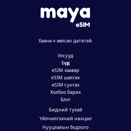
Хаана ч аялсан дататай.
Улсууд
Бүсүүд
eSIM заавар
eSIM шалгах
eSIM сунгах
Холбоо барих
Блог
Бидний тухай
Үйлчилгээний нөхцөл
Нууцлалын бодлого