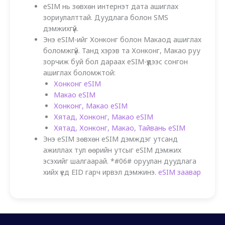
eSIM нь зөвхөн интернэт дата ашиглах
зориулалттай. Дуудлага болон SMS
дэмжихгүй.
Энэ eSIM-ийг Хонконг болон Макаод ашиглах
боломжгүй. Танд хэрэв та Хонконг, Макао руу
зорчиж буй бол дараах eSIM-үүдээс сонгон
ашиглах боломжтой:
Хонконг eSIM
Макао eSIM
Хонконг, Макао eSIM
Хятад, Хонконг, Макао eSIM
Хятад, Хонконг, Макао, Тайвань eSIM
Энэ eSIM зөвхөн eSIM дэмждэг утсанд
ажиллах тул өөрийн утсыг eSIM дэмжих
эсэхийг шалгаарай. *#06# оруулан дуудлага
хийх үед EID гарч ирвэл дэмжинэ.
eSIM заавар