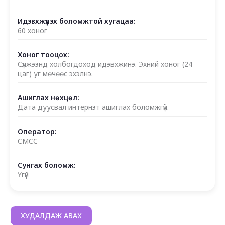
Идэвхжүүлэх боломжтой хугацаа:
60 хоног
Хоног тооцох:
Сүлжээнд холбогдоход идэвхжинэ. Эхний хоног (24
цаг) уг мөчөөс эхэлнэ.
Ашиглах нөхцөл:
Дата дуусвал интернэт ашиглах боломжгүй.
Оператор:
CMCC
Сунгах боломж:
Үгүй
ХУДАЛДАЖ АВАХ