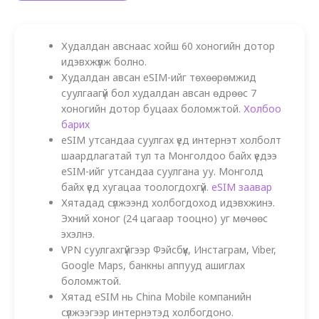
Худалдан авснаас хойш 60 хоногийн дотор
идэвхжүүлж болно.
Худалдан авсан eSIM-ийг төхөөрөмжид
суулгаагүй бол худалдан авсан өдрөөс 7
хоногийн дотор буцаах боломжтой.
Холбоо
барих
eSIM утсандаа суулгах үед интернэт холболт
шаардлагатай тул та Монголдоо байх үедээ
eSIM-ийг утсандаа суулгана уу. Монголд
байх үед хугацаа тоологдохгүй.
eSIM заавар
Хятадад сүлжээнд холбогдоход идэвхжинэ.
Эхний хоног (24 цагаар тооцно) уг мөчөөс
эхэлнэ.
VPN суулгахгүйгээр Фэйсбүүк, Инстаграм, Viber,
Google Maps, банкны аппууд ашиглах
боломжтой.
Хятад eSIM нь China Mobile компанийн
сүлжээгээр интернэтэд холбогдоно.