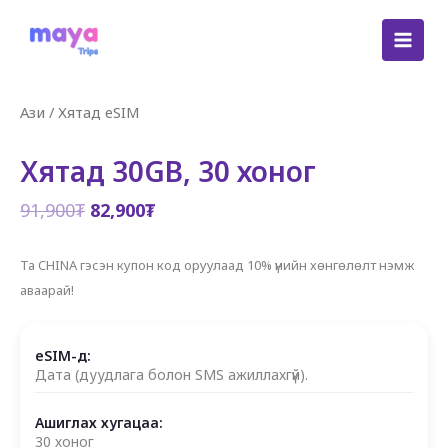
Skip
to
content
Ази
/
Хятад eSIM
Хятад 30GB, 30 хоног
Original
Current
91,900
₮
82,900
₮
price
price
was:
is:
Та CHINA гэсэн купон код оруулаад 10% үнийн хөнгөлөлт нэмж
91,900₮.
82,900₮.
аваарай!
eSIM-д:
Дата (дуудлага болон SMS ажиллахгүй).
Ашиглах хугацаа:
30 хоног