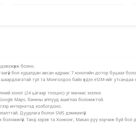
дэвхжүүлж болно.
гаагүй бол худалдан авсан өдрөөс 7 хоногийн дотор буцаах бо
 шаардлагатай тул та Монголдоо байх үедээ eSIM-ийг утсандаа с
ний хоног (24 цагаар тооцно) уг мөчөөс эхэлнэ.
er, Google Maps, банкны аппууд ашиглах боломжтой.
эгээр интернэтэд холбогдоно.
улалттай. Дуудлага болон SMS дэмжихгүй.
 боломжгүй. Танд хэрэв та Хонконг, Макао руу зорчиж буй бол д