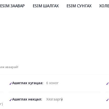
ESIM ЗААВАР
ESIM ШАЛГАХ
ESIM СУНГАХ
ХОЛ
эмж аваарай!
Ашиглах хугацаа:
6 хоног
Ашиглах нөхцөл:
Хязгааргүй
г)