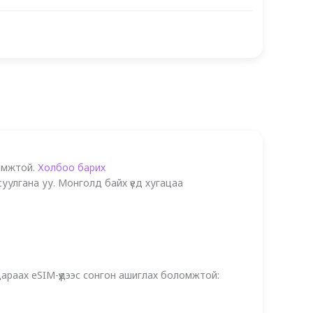
ломжтой.
Холбоо барих
уулгана уу. Монголд байх үед хугацаа
араах eSIM-үүдээс сонгон ашиглах боломжтой: