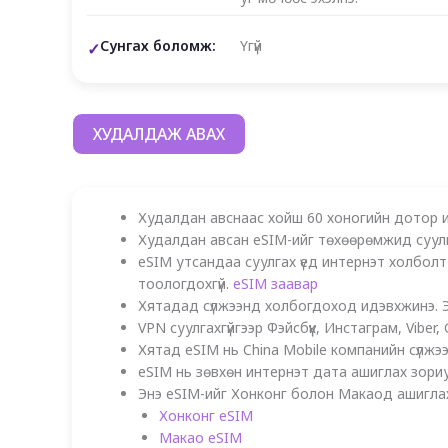
Сунгах боломж:
Үгүй
ХУДАЛДАЖ АВАХ
Худалдан авснаас хойш 60 хоногийн дотор и
Худалдан авсан eSIM-ийг төхөөрөмжид суул
eSIM утсандаа суулгах үед интернэт холболт
тоологдохгүй.
eSIM заавар
Хятадад сүлжээнд холбогдоход идэвхжинэ. Эх
VPN суулгахгүйгээр Фэйсбүүк, Инстаграм, Vib
Хятад eSIM нь China Mobile компанийн сүлжэ
eSIM нь зөвхөн интернэт дата ашиглах зори
Энэ eSIM-ийг Хонконг болон Макаод ашиглах
Хонконг eSIM
Макао eSIM