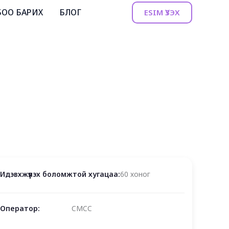
БОО БАРИХ
БЛОГ
ESIM ҮЗЭХ
Идэвхжүүлэх боломжтой хугацаа:
60 хоног
Оператор:
CMCC