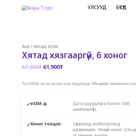
Skip
УЛСУУД
БҮСҮҮД
to
content
Ази
/
Хятад eSIM
Хятад хязгааргүй, 6 хоног
Original
Current
67,900
₮
61,900
₮
price
price
was:
is:
Та CHINA гэсэн купон код оруулаад 10% үнийн хөнгөлөлт н
67,900₮.
61,900₮.
eSIM-д:
Дата (дуудлага болон SMS
ажиллахгүй).
Хоног тооцох:
Сүлжээнд холбогдоход
идэвхжинэ. Эхний хоног (24 ца
уг мөчөөс эхэлнэ.