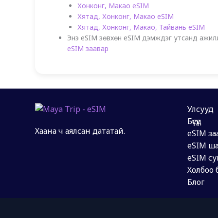
Хонконг, Макао eSIM
Хятад, Хонконг, Макао eSIM
Хятад, Хонконг, Макао, Тайвань eSIM
Энэ eSIM зөвхөн eSIM дэмждэг утсанд ажилла
eSIM заавар
Улсууд
Бүсүүд
Хаана ч аялсан дататай.
eSIM за
eSIM ша
eSIM су
Холбоо 
Блог