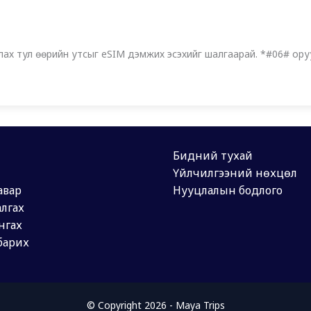
х тул өөрийн утсыг eSIM дэмжих эсэхийг шалгаарай. *#06# оруу
Бидний тухай
Үйлчилгээний нөхцөл
авар
Нууцлалын бодлого
лгах
нгах
барих
© Copyright 2026 - Maya Trips