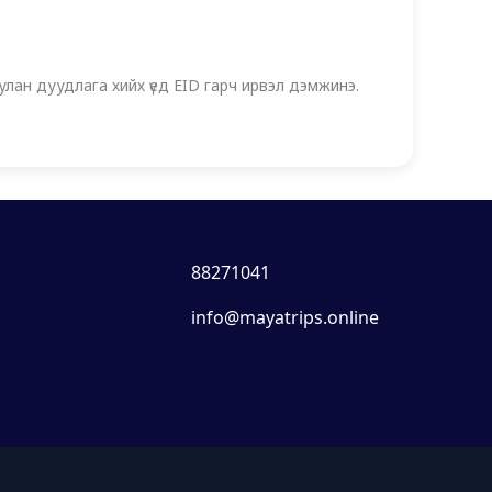
лан дуудлага хийх үед EID гарч ирвэл дэмжинэ.
88271041
info@mayatrips.online