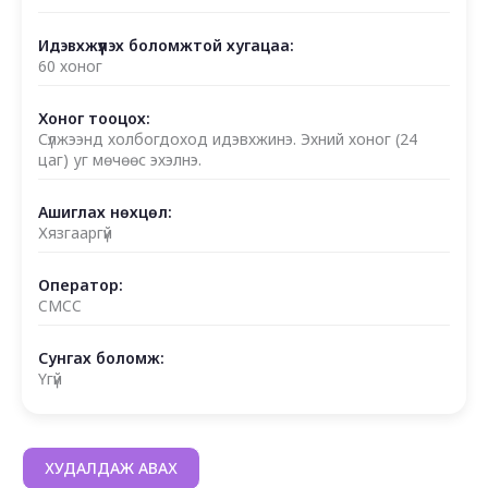
Идэвхжүүлэх боломжтой хугацаа:
60 хоног
Хоног тооцох:
Сүлжээнд холбогдоход идэвхжинэ. Эхний хоног (24
цаг) уг мөчөөс эхэлнэ.
Ашиглах нөхцөл:
Хязгааргүй
Оператор:
CMCC
Сунгах боломж:
Үгүй
ХУДАЛДАЖ АВАХ