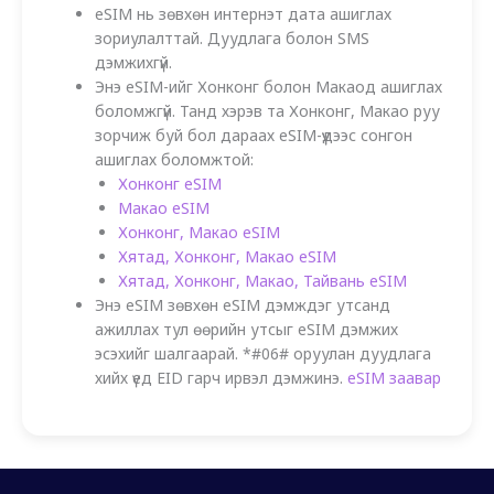
eSIM нь зөвхөн интернэт дата ашиглах
зориулалттай. Дуудлага болон SMS
дэмжихгүй.
Энэ eSIM-ийг Хонконг болон Макаод ашиглах
боломжгүй. Танд хэрэв та Хонконг, Макао руу
зорчиж буй бол дараах eSIM-үүдээс сонгон
ашиглах боломжтой:
Хонконг eSIM
Макао eSIM
Хонконг, Макао eSIM
Хятад, Хонконг, Макао eSIM
Хятад, Хонконг, Макао, Тайвань eSIM
Энэ eSIM зөвхөн eSIM дэмждэг утсанд
ажиллах тул өөрийн утсыг eSIM дэмжих
эсэхийг шалгаарай. *#06# оруулан дуудлага
хийх үед EID гарч ирвэл дэмжинэ.
eSIM заавар