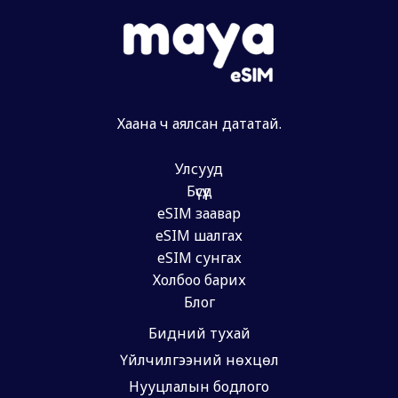
Хаана ч аялсан дататай.
Улсууд
Бүсүүд
eSIM заавар
eSIM шалгах
eSIM сунгах
Холбоо барих
Блог
Бидний тухай
Үйлчилгээний нөхцөл
Нууцлалын бодлого