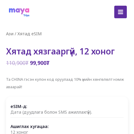
Skip
to
content
Ази
/
Хятад eSIM
Хятад хязгааргүй, 12 хоног
Original
Current
110,900
₮
99,900
₮
price
price
was:
is:
Та CHINA гэсэн купон код оруулаад 10% үнийн хөнгөлөлт нэмж
110,900₮.
99,900₮.
аваарай!
eSIM-д:
Дата (дуудлага болон SMS ажиллахгүй).
Ашиглах хугацаа:
12 хоног