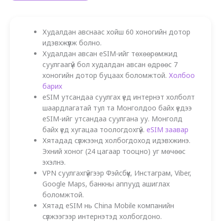
Худалдан авснаас хойш 60 хоногийн дотор
идэвхжүүлж болно.
Худалдан авсан eSIM-ийг төхөөрөмжид
суулгаагүй бол худалдан авсан өдрөөс 7
хоногийн дотор буцаах боломжтой.
Холбоо
барих
eSIM утсандаа суулгах үед интернэт холболт
шаардлагатай тул та Монголдоо байх үедээ
eSIM-ийг утсандаа суулгана уу. Монголд
байх үед хугацаа тоологдохгүй.
eSIM заавар
Хятадад сүлжээнд холбогдоход идэвхжинэ.
Эхний хоног (24 цагаар тооцно) уг мөчөөс
эхэлнэ.
VPN суулгахгүйгээр Фэйсбүүк, Инстаграм, Viber,
Google Maps, банкны аппууд ашиглах
боломжтой.
Хятад eSIM нь China Mobile компанийн
сүлжээгээр интернэтэд холбогдоно.