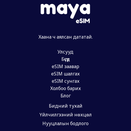
Хаана ч аялсан дататай.
Улсууд
Бүсүүд
eSIM заавар
eSIM шалгах
eSIM сунгах
Холбоо барих
Блог
Бидний тухай
Үйлчилгээний нөхцөл
Нууцлалын бодлого