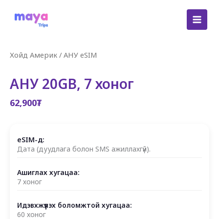
Skip
to
content
Хойд Америк
/
АНУ eSIM
АНУ 20GB, 7 хоног
62,900
₮
eSIM-д:
Дата (дуудлага болон SMS ажиллахгүй).
Ашиглах хугацаа:
7 хоног
Идэвхжүүлэх боломжтой хугацаа:
60 хоног