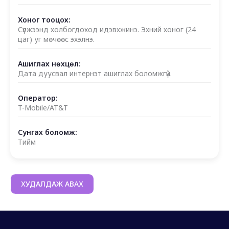
Хоног тооцох:
Сүлжээнд холбогдоход идэвхжинэ. Эхний хоног (24
цаг) уг мөчөөс эхэлнэ.
Ашиглах нөхцөл:
Дата дуусвал интернэт ашиглах боломжгүй.
Оператор:
T-Mobile/AT&T
Сунгах боломж:
Тийм
ХУДАЛДАЖ АВАХ