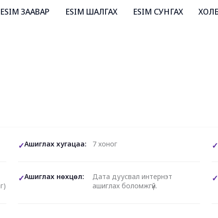
ESIM ЗААВАР
ESIM ШАЛГАХ
ESIM СУНГАХ
ХОЛ
Ашиглах хугацаа:
7 хоног
Ашиглах нөхцөл:
Дата дуусвал интернэт
г)
ашиглах боломжгүй.