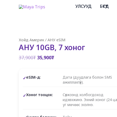
Skip
УЛСУУД
БҮСҮҮД
to
content
Хойд Америк
/
АНУ eSIM
АНУ 10GB, 7 хоног
Original
Current
37,900
₮
35,900
₮
price
price
was:
is:
37,900₮.
35,900₮.
eSIM-д:
Дата (дуудлага болон SMS
ажиллахгүй).
Хоног тооцох:
Сүлжээнд холбогдоход
идэвхжинэ. Эхний хоног (24 ца
уг мөчөөс эхэлнэ.