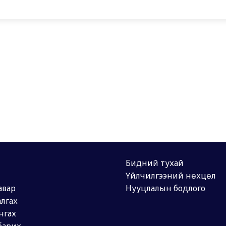
Бидний тухай
Үйлчилгээний нөхцөл
авар
Нууцлалын бодлого
лгах
нгах