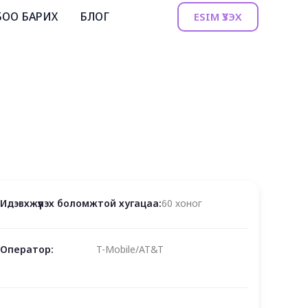
БОО БАРИХ
БЛОГ
ESIM ҮЗЭХ
Идэвхжүүлэх боломжтой хугацаа:
60 хоног
Оператор:
T-Mobile/AT&T