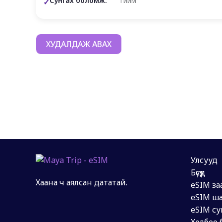
Сунгах боломж:
Тийм
ХУДАЛДАЖ АВАХ
Улсууд
Бүсүүд
Хаана ч аялсан дататай.
eSIM за
eSIM ша
eSIM су