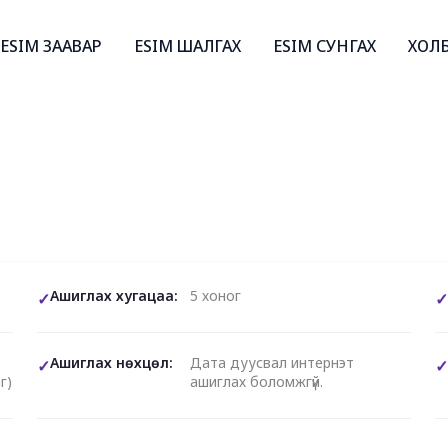
ESIM ЗААВАР
ESIM ШАЛГАХ
ESIM СУНГАХ
ХОЛ
Ашиглах хугацаа:
5 хоног
Ашиглах нөхцөл:
Дата дуусвал интернэт
г)
ашиглах боломжгүй.