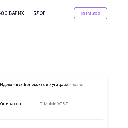
БОО БАРИХ
БЛОГ
ESIM ҮЗЭХ
Идэвхжүүлэх боломжтой хугацаа:
60 хоног
Оператор:
T-Mobile/AT&T