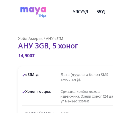
Skip
to
УЛСУУД
БҮСҮҮД
content
Хойд Америк
/
АНУ eSIM
АНУ 3GB, 5 хоног
14,900
₮
eSIM-д:
Дата (дуудлага болон SMS
ажиллахгүй).
Хоног тооцох:
Сүлжээнд холбогдоход
идэвхжинэ. Эхний хоног (24 ца
уг мөчөөс эхэлнэ.