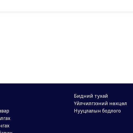
Бидний тухай
Үйлчилгээний нөхцөл
авар
Нууцлалын бодлого
лгах
нгах