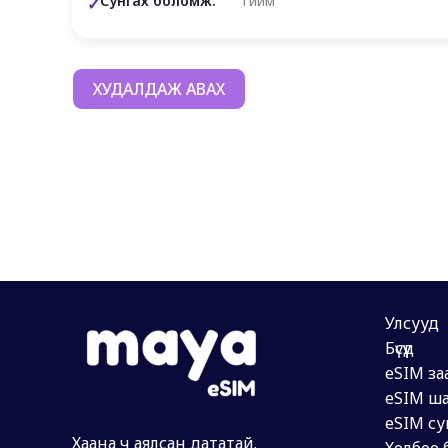
Сунгах боломж:
Тийм
ХУДАЛДАЖ АВАХ
Улсууд
Бүсүүд
eSIM за
eSIM ша
eSIM су
Хаана ч аялсан дататай.