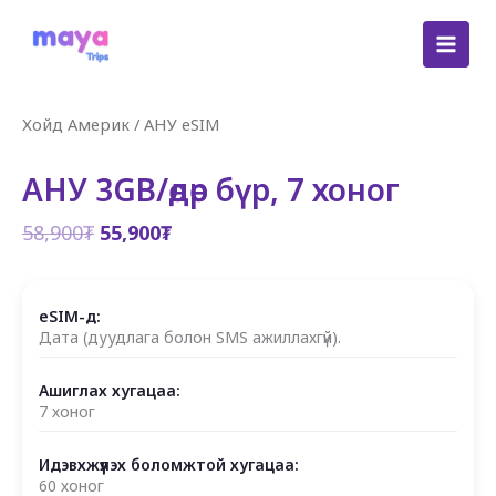
Skip
to
content
Хойд Америк
/
АНУ eSIM
АНУ 3GB/өдөр бүр, 7 хоног
Original
Current
58,900
₮
55,900
₮
price
price
was:
is:
58,900₮.
55,900₮.
eSIM-д:
Дата (дуудлага болон SMS ажиллахгүй).
Ашиглах хугацаа:
7 хоног
Идэвхжүүлэх боломжтой хугацаа:
60 хоног