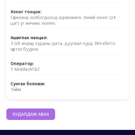
Хоног тооцох:
Сүлжээнд холбогдоход идэвхжинэ. Эхний хоног (24
цаг) уг мөчөөс эхэлнэ.
Ашиглах нөхцөл:
3 GB өндөр хурдны дата, дуусвал хурд 384 кбит/с
хүртэл буурна.
Оператор:
T-Mobile/AT&T
Сунгах боломж:
Тийм
ХУДАЛДАЖ АВАХ