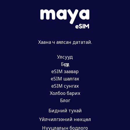
Хаана ч аялсан дататай.
Улсууд
Бүсүүд
eSIM заавар
eSIM шалгах
eSIM сунгах
Холбоо барих
Блог
Бидний тухай
Үйлчилгээний нөхцөл
Нууцлалын бодлого