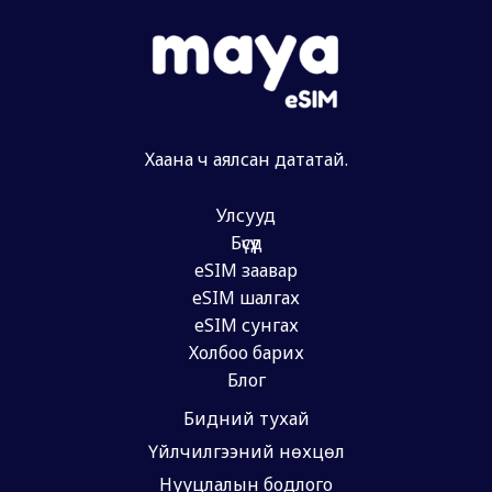
Хаана ч аялсан дататай.
Улсууд
Бүсүүд
eSIM заавар
eSIM шалгах
eSIM сунгах
Холбоо барих
Блог
Бидний тухай
Үйлчилгээний нөхцөл
Нууцлалын бодлого