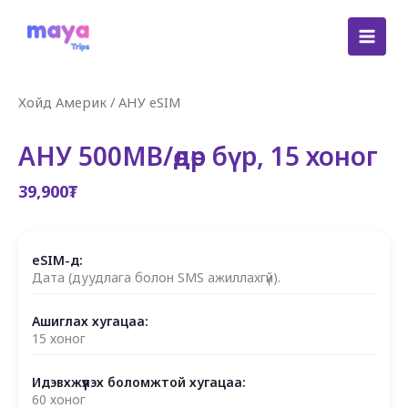
Skip
to
content
Хойд Америк
/
АНУ eSIM
АНУ 500MB/өдөр бүр, 15 хоног
39,900
₮
eSIM-д:
Дата (дуудлага болон SMS ажиллахгүй).
Ашиглах хугацаа:
15 хоног
Идэвхжүүлэх боломжтой хугацаа:
60 хоног