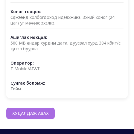
Хоног тооцох:
Сүлжээнд холбогдоход идэвхжинэ. Эхний хоног (24
цаг) уг мөчөөс эхэлнэ.
Ашиглах нөхцөл:
500 MB өндөр хурдны дата, дуусвал хурд 384 кбит/с
хүртэл буурна.
Оператор:
T-Mobile/AT&T
Сунгах боломж:
Тийм
ХУДАЛДАЖ АВАХ