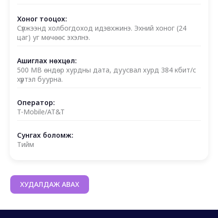
Хоног тооцох:
Сүлжээнд холбогдоход идэвхжинэ. Эхний хоног (24
цаг) уг мөчөөс эхэлнэ.
Ашиглах нөхцөл:
500 MB өндөр хурдны дата, дуусвал хурд 384 кбит/с
хүртэл буурна.
Оператор:
T-Mobile/AT&T
Сунгах боломж:
Тийм
ХУДАЛДАЖ АВАХ