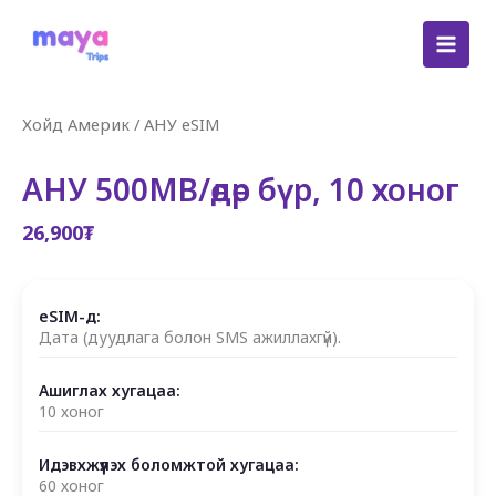
Skip
to
content
Хойд Америк
/
АНУ eSIM
АНУ 500MB/өдөр бүр, 10 хоног
26,900
₮
eSIM-д:
Дата (дуудлага болон SMS ажиллахгүй).
Ашиглах хугацаа:
10 хоног
Идэвхжүүлэх боломжтой хугацаа:
60 хоног