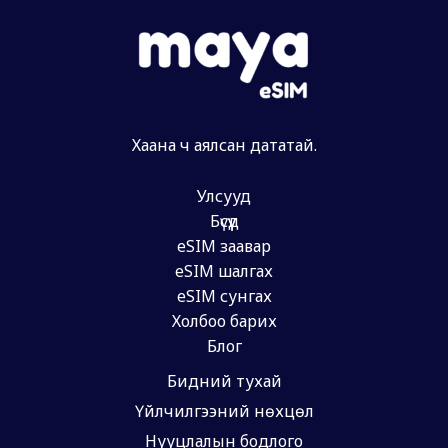
Хаана ч аялсан дататай.
Улсууд
Бүсүүд
eSIM заавар
eSIM шалгах
eSIM сунгах
Холбоо барих
Блог
Бидний тухай
Үйлчилгээний нөхцөл
Нууцлалын бодлого