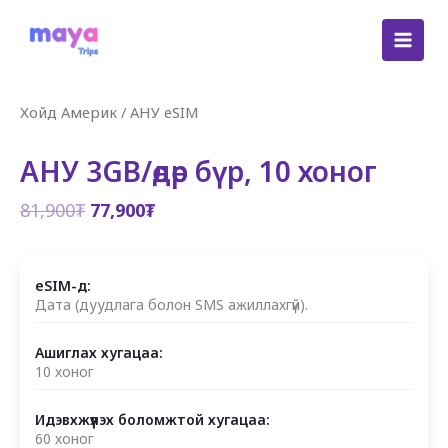
Skip
to
content
Хойд Америк
/
АНУ eSIM
АНУ 3GB/өдөр бүр, 10 хоног
Original
Current
81,900
₮
77,900
₮
price
price
was:
is:
81,900₮.
77,900₮.
eSIM-д:
Дата (дуудлага болон SMS ажиллахгүй).
Ашиглах хугацаа:
10 хоног
Идэвхжүүлэх боломжтой хугацаа:
60 хоног