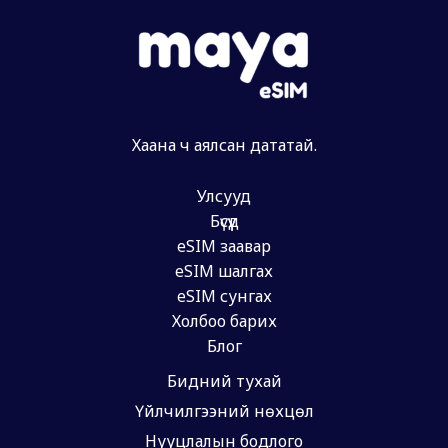
Хаана ч аялсан дататай.
Улсууд
Бүсүүд
eSIM заавар
eSIM шалгах
eSIM сунгах
Холбоо барих
Блог
Бидний тухай
Үйлчилгээний нөхцөл
Нууцлалын бодлого