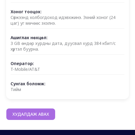
Хоног тооцох:
Сүлжээнд холбогдоход идэвхжинэ. Эхний хоног (24
цаг) уг мөчөөс эхэлнэ.
Ашиглах нөхцөл:
3 GB өндөр хурдны дата, дуусвал хурд 384 кбит/с
хүртэл буурна.
Оператор:
T-Mobile/AT&T
Сунгах боломж:
Тийм
ХУДАЛДАЖ АВАХ