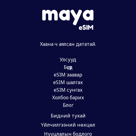
Хаана ч аялсан дататай.
Улсууд
Бүсүүд
eSIM заавар
eSIM шалгах
eSIM сунгах
Холбоо барих
Блог
Бидний тухай
Үйлчилгээний нөхцөл
Нууцлалын бодлого