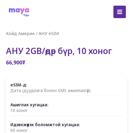
Skip
to
content
Хойд Америк
/
АНУ eSIM
АНУ 2GB/өдөр бүр, 10 хоног
66,900
₮
eSIM-д:
Дата (дуудлага болон SMS ажиллахгүй).
Ашиглах хугацаа:
10 хоног
Идэвхжүүлэх боломжтой хугацаа:
60 хоног