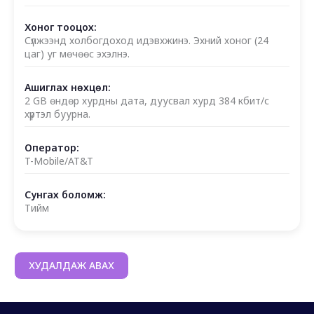
Хоног тооцох:
Сүлжээнд холбогдоход идэвхжинэ. Эхний хоног (24
цаг) уг мөчөөс эхэлнэ.
Ашиглах нөхцөл:
2 GB өндөр хурдны дата, дуусвал хурд 384 кбит/с
хүртэл буурна.
Оператор:
T-Mobile/AT&T
Сунгах боломж:
Тийм
ХУДАЛДАЖ АВАХ