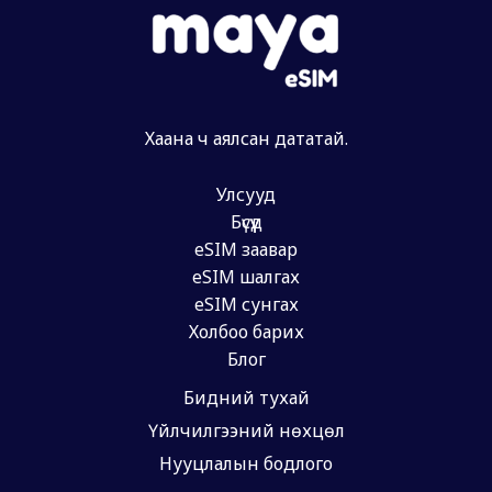
Хаана ч аялсан дататай.
Улсууд
Бүсүүд
eSIM заавар
eSIM шалгах
eSIM сунгах
Холбоо барих
Блог
Бидний тухай
Үйлчилгээний нөхцөл
Нууцлалын бодлого