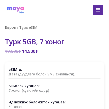
Skip
to
content
Европ
/
Турк eSIM
Турк 5GB, 7 хоног
Original
Current
19,900
₮
14,900
₮
price
price
was:
is:
19,900₮.
14,900₮.
eSIM-д:
Дата (дуудлага болон SMS ажиллахгүй).
Ашиглах хугацаа:
7 хоног (хуанлийн өдрүүд)
Идэвхжүүлэх боломжтой хугацаа:
60 хоног