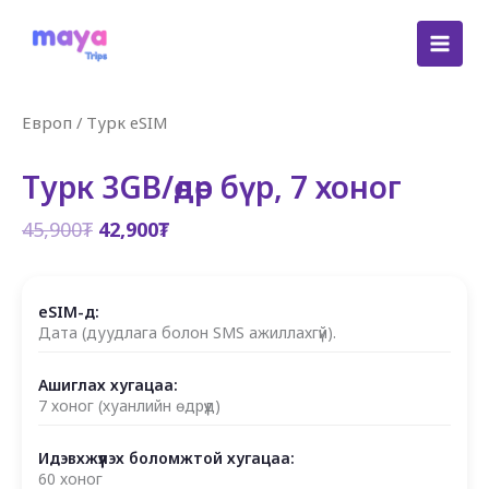
Skip
to
content
Европ
/
Турк eSIM
Турк 3GB/өдөр бүр, 7 хоног
Original
Current
45,900
₮
42,900
₮
price
price
was:
is:
45,900₮.
42,900₮.
eSIM-д:
Дата (дуудлага болон SMS ажиллахгүй).
Ашиглах хугацаа:
7 хоног (хуанлийн өдрүүд)
Идэвхжүүлэх боломжтой хугацаа:
60 хоног