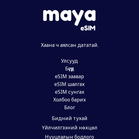
Хаана ч аялсан дататай.
Улсууд
Бүсүүд
eSIM заавар
eSIM шалгах
eSIM сунгах
Холбоо барих
Блог
Бидний тухай
Үйлчилгээний нөхцөл
Нууцлалын бодлого