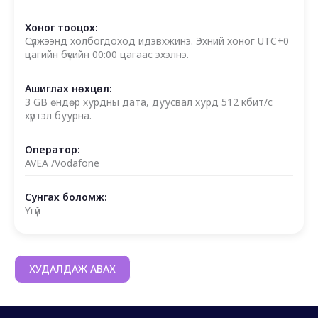
Хоног тооцох:
Сүлжээнд холбогдоход идэвхжинэ. Эхний хоног UTC+0
цагийн бүсийн 00:00 цагаас эхэлнэ.
Ашиглах нөхцөл:
3 GB өндөр хурдны дата, дуусвал хурд 512 кбит/с
хүртэл буурна.
Оператор:
AVEA /Vodafone
Сунгах боломж:
Үгүй
ХУДАЛДАЖ АВАХ