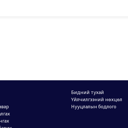
Бидний тухай
Үйлчилгээний нөхцөл
авар
Нууцлалын бодлого
лгах
нгах