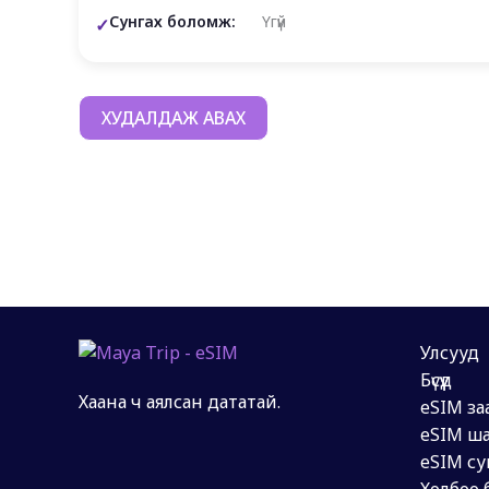
Сунгах боломж:
Үгүй
ХУДАЛДАЖ АВАХ
Улсууд
Бүсүүд
Хаана ч аялсан дататай.
eSIM за
eSIM ша
eSIM су