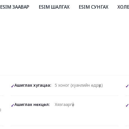
ESIM ЗААВАР
ESIM ШАЛГАХ
ESIM СУНГАХ
ХОЛ
Ашиглах хугацаа:
5 хоног (хуанлийн өдрүүд)
Ашиглах нөхцөл:
Хязгааргүй
0