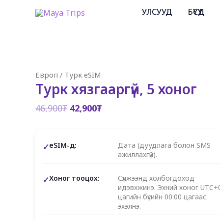
Skip
УЛСУУД
БҮСҮҮД
to
content
Европ
/
Турк eSIM
Турк хязгааргүй, 5 хоног
Original
Current
46,900
₮
42,900
₮
price
price
was:
is:
46,900₮.
42,900₮.
eSIM-д:
Дата (дуудлага болон SMS
ажиллахгүй).
Хоног тооцох:
Сүлжээнд холбогдоход
идэвхжинэ. Эхний хоног UTC+
цагийн бүсийн 00:00 цагаас
эхэлнэ.