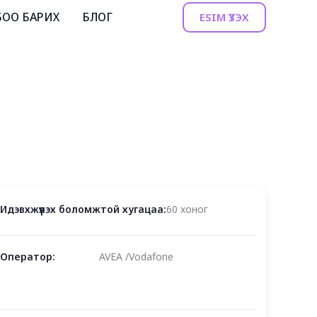
БОО БАРИХ
БЛОГ
ESIM ҮЗЭХ
Идэвхжүүлэх боломжтой хугацаа:
60 хоног
Оператор:
AVEA /Vodafone