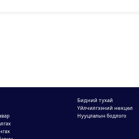
Бидний тухай
Үйлчилгээний нөхцөл
авар
Нууцлалын бодлого
лгах
нгах