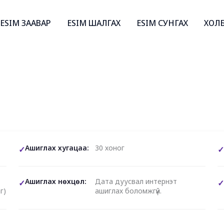
ESIM ЗААВАР
ESIM ШАЛГАХ
ESIM СУНГАХ
ХОЛ
Ашиглах хугацаа:
30 хоног
Ашиглах нөхцөл:
Дата дуусвал интернэт
г)
ашиглах боломжгүй.