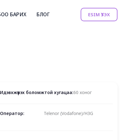
БОО БАРИХ
БЛОГ
ESIM ҮЗЭХ
Идэвхжүүлэх боломжтой хугацаа:
60 хоног
Оператор:
Telenor (Vodafone)/H3G