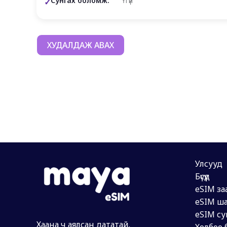
Сунгах боломж:
Үгүй
ХУДАЛДАЖ АВАХ
Улсууд
Бүсүүд
eSIM за
eSIM ша
eSIM су
Хаана ч аялсан дататай.