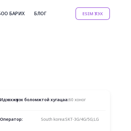
БОО БАРИХ
БЛОГ
ESIM ҮЗЭХ
Идэвхжүүлэх боломжтой хугацаа:
60 хоног
Оператор:
South korea:SKT-3G/4G/5G;LG