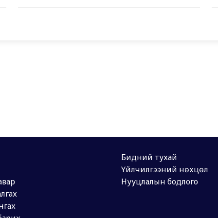
Бидний тухай
Үйлчилгээний нөхцөл
авар
Нууцлалын бодлого
лгах
нгах