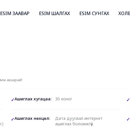
ESIM ЗААВАР
ESIM ШАЛГАХ
ESIM СУНГАХ
ХОЛ
эмж аваарай!
Ашиглах хугацаа:
30 хоног
Ашиглах нөхцөл:
Дата дуусвал интернэт
г)
ашиглах боломжгүй.