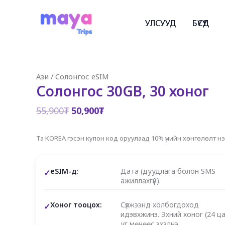
Skip
to
УЛСУУД
БҮСҮҮД
content
Ази
/
Солонгос eSIM
Солонгос 30GB, 30 хоног
Original
Current
55,900
₮
50,900
₮
price
price
was:
is:
Та KOREA гэсэн купон код оруулаад 10% үнийн хөнгөлөлт н
55,900₮.
50,900₮.
eSIM-д:
Дата (дуудлага болон SMS
ажиллахгүй).
Хоног тооцох:
Сүлжээнд холбогдоход
идэвхжинэ. Эхний хоног (24 ца
уг мөчөөс эхэлнэ.