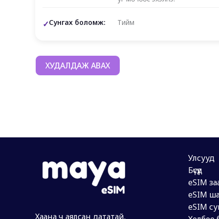
Сунгах боломж:
Тийм
ХУДАЛДАЖ АВАХ
Улсууд
Бүсүүд
eSIM за
eSIM ша
eSIM су
Хаана ч аялсан дататай.