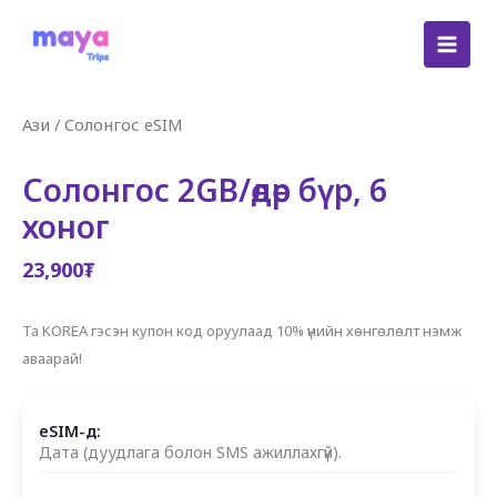
Skip
to
content
Ази
/
Солонгос eSIM
Солонгос 2GB/өдөр бүр, 6
хоног
23,900
₮
Та KOREA гэсэн купон код оруулаад 10% үнийн хөнгөлөлт нэмж
аваарай!
eSIM-д:
Дата (дуудлага болон SMS ажиллахгүй).