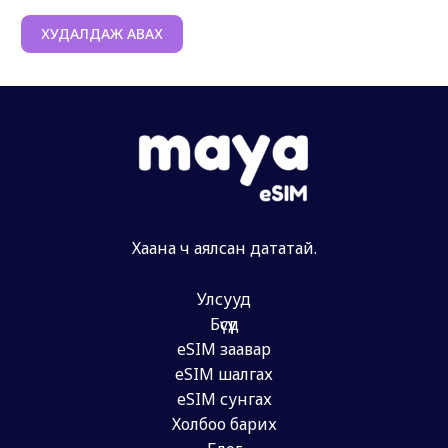
ХУДАЛДАЖ АВАХ
Хаана ч аялсан дататай.
Улсууд
Бүсүүд
eSIM заавар
eSIM шалгах
eSIM сунгах
Холбоо барих