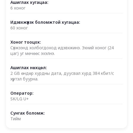
Ашиглах хугацаа:
6 хоног
Идэвхжүүлэх боломжтой хугацаа:
60 хоног
Хоног тооцох:
Сүлжээнд холбогдоход идэвхжинэ. Эхний хоног (24
цаг) уг мөчөөс эхэлнэ.
Ашиглах нөхцөл:
2 GB өндөр хурдны дата, дуусвал хурд 384 кбит/с
хүртэл буурна.
Оператор:
SK/LG U+
Сунгах боломж:
Тийм