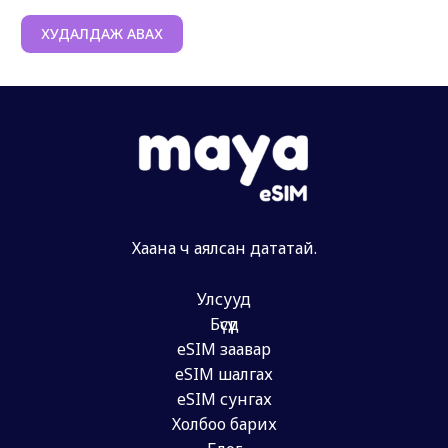
ХУДАЛДАЖ АВАХ
Хаана ч аялсан дататай.
Улсууд
Бүсүүд
eSIM заавар
eSIM шалгах
eSIM сунгах
Холбоо барих