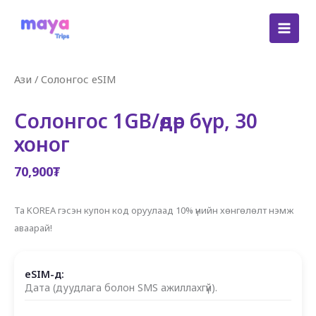
Skip
to
content
Ази
/
Солонгос eSIM
Солонгос 1GB/өдөр бүр, 30
хоног
70,900
₮
Та KOREA гэсэн купон код оруулаад 10% үнийн хөнгөлөлт нэмж
аваарай!
eSIM-д:
Дата (дуудлага болон SMS ажиллахгүй).