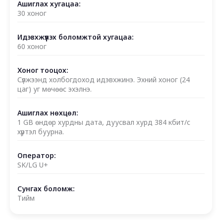
Ашиглах хугацаа:
30 хоног
Идэвхжүүлэх боломжтой хугацаа:
60 хоног
Хоног тооцох:
Сүлжээнд холбогдоход идэвхжинэ. Эхний хоног (24
цаг) уг мөчөөс эхэлнэ.
Ашиглах нөхцөл:
1 GB өндөр хурдны дата, дуусвал хурд 384 кбит/с
хүртэл буурна.
Оператор:
SK/LG U+
Сунгах боломж:
Тийм