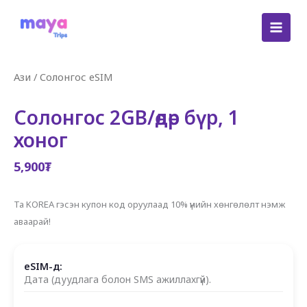
Skip
to
content
Ази
/
Солонгос eSIM
Солонгос 2GB/өдөр бүр, 1
хоног
5,900
₮
Та KOREA гэсэн купон код оруулаад 10% үнийн хөнгөлөлт нэмж
аваарай!
eSIM-д:
Дата (дуудлага болон SMS ажиллахгүй).