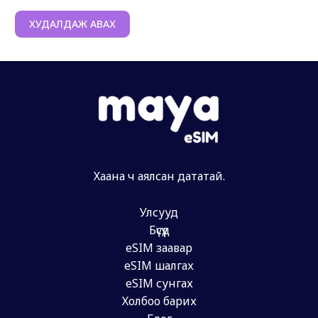
ХУДАЛДАЖ АВАХ
Хаана ч аялсан дататай.
Улсууд
Бүсүүд
eSIM заавар
eSIM шалгах
eSIM сунгах
Холбоо барих