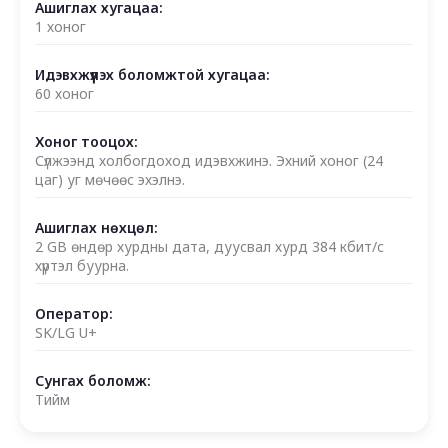
Ашиглах хугацаа:
1 хоног
Идэвхжүүлэх боломжтой хугацаа:
60 хоног
Хоног тооцох:
Сүлжээнд холбогдоход идэвхжинэ. Эхний хоног (24
цаг) уг мөчөөс эхэлнэ.
Ашиглах нөхцөл:
2 GB өндөр хурдны дата, дуусвал хурд 384 кбит/с
хүртэл буурна.
Оператор:
SK/LG U+
Сунгах боломж:
Тийм