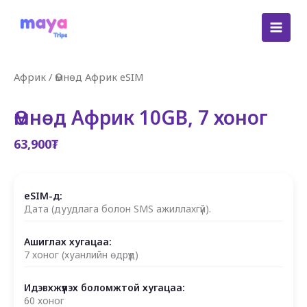
Skip
to
content
Африк
/
Өмнөд Африк eSIM
Өмнөд Африк 10GB, 7 хоног
63,900
₮
eSIM-д:
Дата (дуудлага болон SMS ажиллахгүй).
Ашиглах хугацаа:
7 хоног (хуанлийн өдрүүд)
Идэвхжүүлэх боломжтой хугацаа:
60 хоног