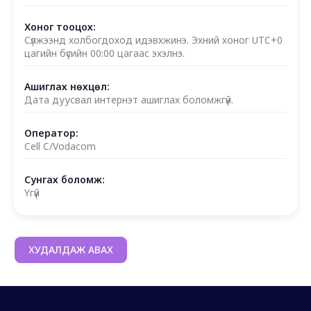
Хоног тооцох:
Сүлжээнд холбогдоход идэвхжинэ. Эхний хоног UTC+0
цагийн бүсийн 00:00 цагаас эхэлнэ.
Ашиглах нөхцөл:
Дата дуусвал интернэт ашиглах боломжгүй.
Оператор:
Cell C/Vodacom
Сунгах боломж:
Үгүй
ХУДАЛДАЖ АВАХ