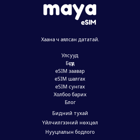
Хаана ч аялсан дататай.
Улсууд
Бүсүүд
eSIM заавар
eSIM шалгах
eSIM сунгах
Холбоо барих
Блог
Бидний тухай
Үйлчилгээний нөхцөл
Нууцлалын бодлого