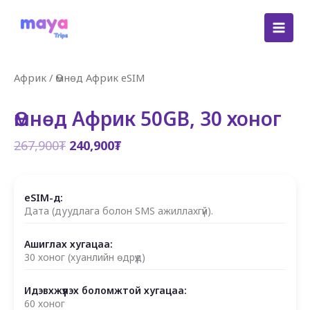
Skip
to
content
Африк
/
Өмнөд Африк eSIM
Өмнөд Африк 50GB, 30 хоног
Original
Current
267,900
₮
240,900
₮
price
price
was:
is:
267,900₮.
240,900₮.
eSIM-д:
Дата (дуудлага болон SMS ажиллахгүй).
Ашиглах хугацаа:
30 хоног (хуанлийн өдрүүд)
Идэвхжүүлэх боломжтой хугацаа:
60 хоног