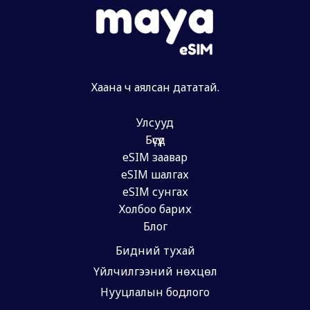
Хаана ч аялсан дататай.
Улсууд
Бүсүүд
eSIM заавар
eSIM шалгах
eSIM сунгах
Холбоо барих
Блог
Бидний тухай
Үйлчилгээний нөхцөл
Нууцлалын бодлого