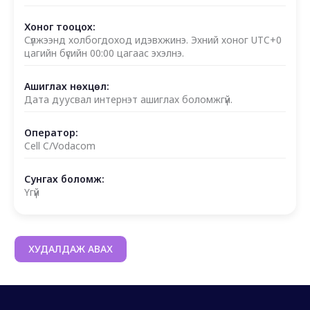
Хоног тооцох:
Сүлжээнд холбогдоход идэвхжинэ. Эхний хоног UTC+0
цагийн бүсийн 00:00 цагаас эхэлнэ.
Ашиглах нөхцөл:
Дата дуусвал интернэт ашиглах боломжгүй.
Оператор:
Cell C/Vodacom
Сунгах боломж:
Үгүй
ХУДАЛДАЖ АВАХ