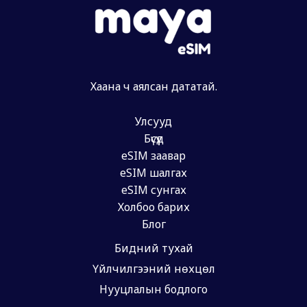
Хаана ч аялсан дататай.
Улсууд
Бүсүүд
eSIM заавар
eSIM шалгах
eSIM сунгах
Холбоо барих
Блог
Бидний тухай
Үйлчилгээний нөхцөл
Нууцлалын бодлого