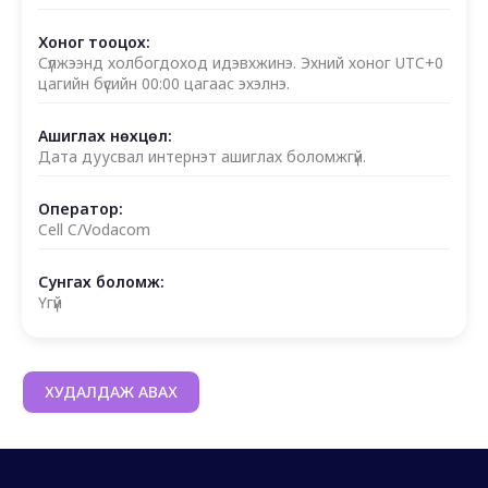
Хоног тооцох:
Сүлжээнд холбогдоход идэвхжинэ. Эхний хоног UTC+0
цагийн бүсийн 00:00 цагаас эхэлнэ.
Ашиглах нөхцөл:
Дата дуусвал интернэт ашиглах боломжгүй.
Оператор:
Cell C/Vodacom
Сунгах боломж:
Үгүй
ХУДАЛДАЖ АВАХ