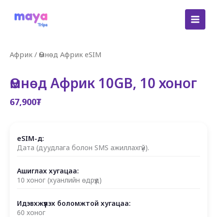
Skip
to
content
Африк
/
Өмнөд Африк eSIM
Өмнөд Африк 10GB, 10 хоног
67,900
₮
eSIM-д:
Дата (дуудлага болон SMS ажиллахгүй).
Ашиглах хугацаа:
10 хоног (хуанлийн өдрүүд)
Идэвхжүүлэх боломжтой хугацаа:
60 хоног