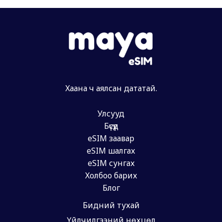
Хаана ч аялсан дататай.
Улсууд
Бүсүүд
eSIM заавар
eSIM шалгах
eSIM сунгах
Холбоо барих
Блог
Бидний тухай
Үйлчилгээний нөхцөл