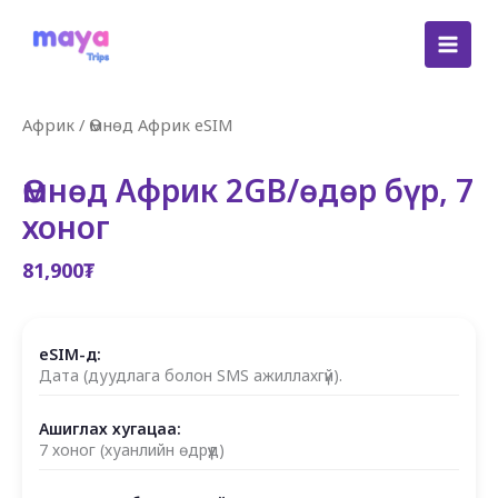
Skip
to
content
Африк
/
Өмнөд Африк eSIM
Өмнөд Африк 2GB/өдөр бүр, 7
хоног
81,900
₮
eSIM-д:
Дата (дуудлага болон SMS ажиллахгүй).
Ашиглах хугацаа:
7 хоног (хуанлийн өдрүүд)