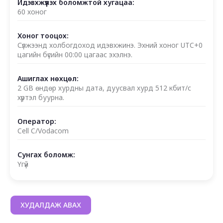
Идэвхжүүлэх боломжтой хугацаа:
60 хоног
Хоног тооцох:
Сүлжээнд холбогдоход идэвхжинэ. Эхний хоног UTC+0
цагийн бүсийн 00:00 цагаас эхэлнэ.
Ашиглах нөхцөл:
2 GB өндөр хурдны дата, дуусвал хурд 512 кбит/с
хүртэл буурна.
Оператор:
Cell C/Vodacom
Сунгах боломж:
Үгүй
ХУДАЛДАЖ АВАХ