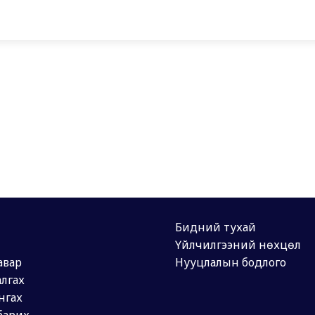
Бидний тухай
Үйлчилгээний нөхцөл
авар
Нууцлалын бодлого
лгах
нгах