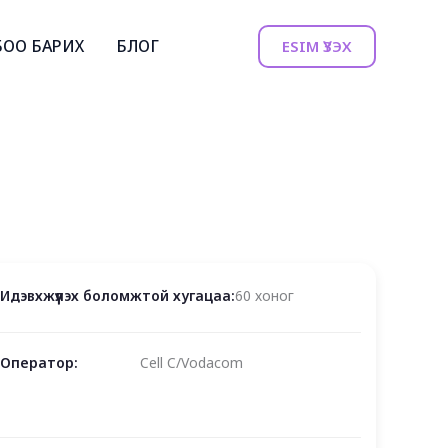
БОО БАРИХ
БЛОГ
ESIM ҮЗЭХ
Идэвхжүүлэх боломжтой хугацаа:
60 хоног
Оператор:
Cell C/Vodacom