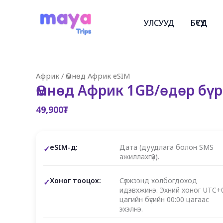
Skip
to
УЛСУУД
БҮСҮҮД
content
Африк
/
Өмнөд Африк eSIM
Өмнөд Африк 1GB/өдөр бүр,
49,900
₮
eSIM-д:
Дата (дуудлага болон SMS
ажиллахгүй).
Хоног тооцох:
Сүлжээнд холбогдоход
идэвхжинэ. Эхний хоног UTC+
цагийн бүсийн 00:00 цагаас
эхэлнэ.