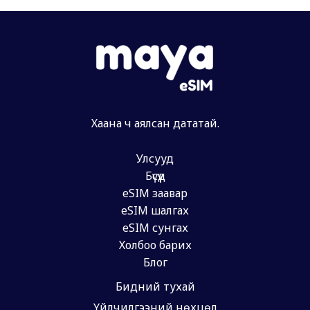
Хаана ч аялсан дататай.
Улсууд
Бүсүүд
eSIM заавар
eSIM шалгах
eSIM сунгах
Холбоо барих
Блог
Бидний тухай
Үйлчилгээний нөхцөл