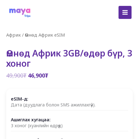
Skip
to
content
Африк
/
Өмнөд Африк eSIM
Өмнөд Африк 3GB/өдөр бүр, 3
хоног
Original
Current
49,900
₮
46,900
₮
price
price
was:
is:
49,900₮.
46,900₮.
eSIM-д:
Дата (дуудлага болон SMS ажиллахгүй).
Ашиглах хугацаа:
3 хоног (хуанлийн өдрүүд)