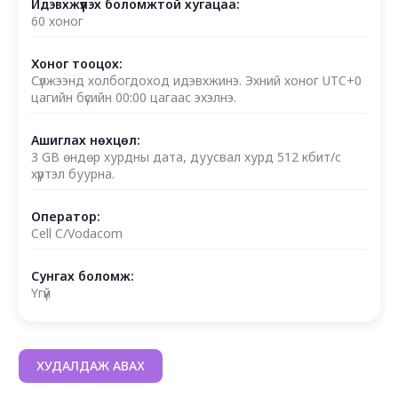
Идэвхжүүлэх боломжтой хугацаа:
60 хоног
Хоног тооцох:
Сүлжээнд холбогдоход идэвхжинэ. Эхний хоног UTC+0
цагийн бүсийн 00:00 цагаас эхэлнэ.
Ашиглах нөхцөл:
3 GB өндөр хурдны дата, дуусвал хурд 512 кбит/с
хүртэл буурна.
Оператор:
Cell C/Vodacom
Сунгах боломж:
Үгүй
ХУДАЛДАЖ АВАХ