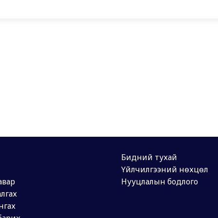
Бидний тухай
Үйлчилгээний нөхцөл
авар
Нууцлалын бодлого
лгах
нгах