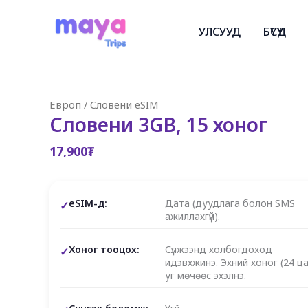
Skip
to
УЛСУУД
БҮСҮҮД
content
Европ
/
Словени eSIM
Словени 3GB, 15 хоног
17,900
₮
eSIM-д:
Дата (дуудлага болон SMS
ажиллахгүй).
Хоног тооцох:
Сүлжээнд холбогдоход
идэвхжинэ. Эхний хоног (24 ца
уг мөчөөс эхэлнэ.