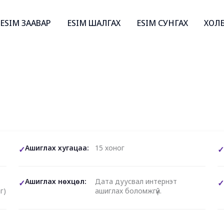
ESIM ЗААВАР
ESIM ШАЛГАХ
ESIM СУНГАХ
ХОЛ
Ашиглах хугацаа:
15 хоног
Ашиглах нөхцөл:
Дата дуусвал интернэт
г)
ашиглах боломжгүй.