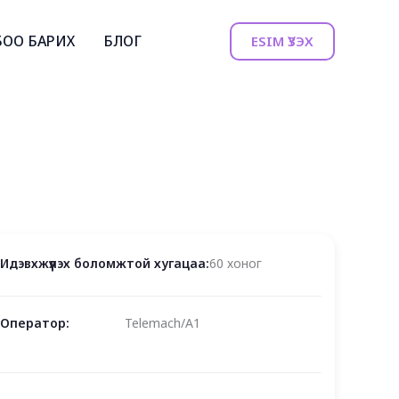
БОО БАРИХ
БЛОГ
ESIM ҮЗЭХ
Идэвхжүүлэх боломжтой хугацаа:
60 хоног
Оператор:
Telemach/A1