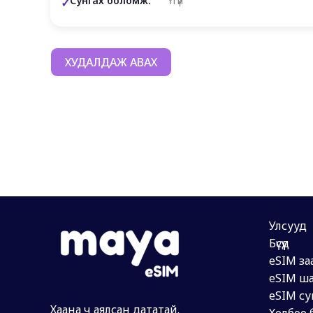
Сунгах боломж:
Үгүй
ХУДАЛДАЖ АВАХ
Улсууд
Бүсүүд
eSIM за
eSIM ша
eSIM су
Хаана ч аялсан дататай.