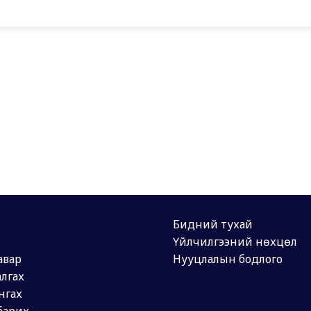
Бидний тухай
Үйлчилгээний нөхцөл
авар
Нууцлалын бодлого
лгах
нгах