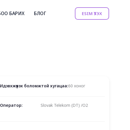
БОО БАРИХ
БЛОГ
ESIM ҮЗЭХ
Идэвхжүүлэх боломжтой хугацаа:
60 хоног
Оператор:
Slovak Telekom (DT) /O2