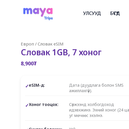
Skip
to
УЛСУУД
БҮСҮҮД
content
Европ
/
Словак eSIM
Словак 1GB, 7 хоног
8,900
₮
eSIM-д:
Дата (дуудлага болон SMS
ажиллахгүй).
Хоног тооцох:
Сүлжээнд холбогдоход
идэвхжинэ. Эхний хоног (24 ца
уг мөчөөс эхэлнэ.