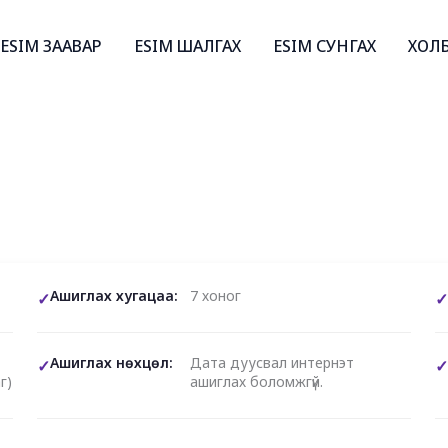
ESIM ЗААВАР
ESIM ШАЛГАХ
ESIM СУНГАХ
ХОЛ
Ашиглах хугацаа:
7 хоног
Ашиглах нөхцөл:
Дата дуусвал интернэт
г)
ашиглах боломжгүй.