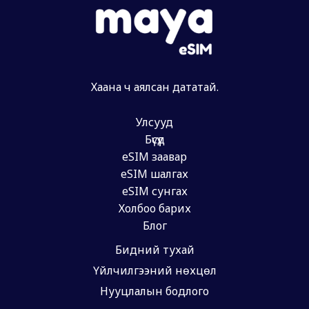
Хаана ч аялсан дататай.
Улсууд
Бүсүүд
eSIM заавар
eSIM шалгах
eSIM сунгах
Холбоо барих
Блог
Бидний тухай
Үйлчилгээний нөхцөл
Нууцлалын бодлого