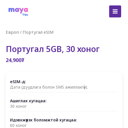
Skip
to
content
Европ
/
Португал eSIM
Португал 5GB, 30 хоног
24,900
₮
eSIM-д:
Дата (дуудлага болон SMS ажиллахгүй).
Ашиглах хугацаа:
30 хоног
Идэвхжүүлэх боломжтой хугацаа:
60 хоног