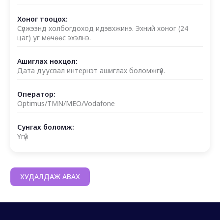
Хоног тооцох:
Сүлжээнд холбогдоход идэвхжинэ. Эхний хоног (24
цаг) уг мөчөөс эхэлнэ.
Ашиглах нөхцөл:
Дата дуусвал интернэт ашиглах боломжгүй.
Оператор:
Optimus/TMN/MEO/Vodafone
Сунгах боломж:
Үгүй
ХУДАЛДАЖ АВАХ