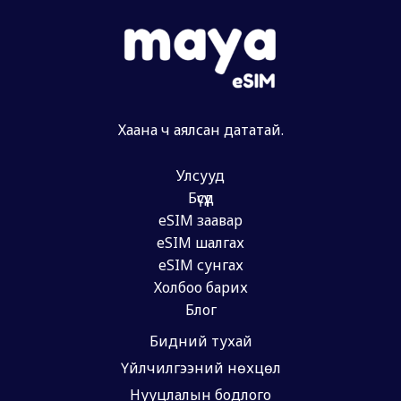
Хаана ч аялсан дататай.
Улсууд
Бүсүүд
eSIM заавар
eSIM шалгах
eSIM сунгах
Холбоо барих
Блог
Бидний тухай
Үйлчилгээний нөхцөл
Нууцлалын бодлого