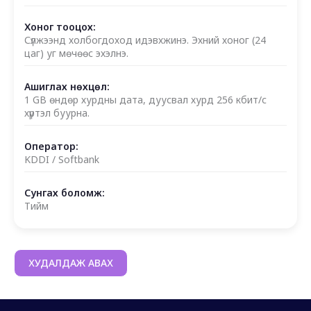
Хоног тооцох:
Сүлжээнд холбогдоход идэвхжинэ. Эхний хоног (24
цаг) уг мөчөөс эхэлнэ.
Ашиглах нөхцөл:
1 GB өндөр хурдны дата, дуусвал хурд 256 кбит/с
хүртэл буурна.
Оператор:
KDDI / Softbank
Сунгах боломж:
Тийм
ХУДАЛДАЖ АВАХ