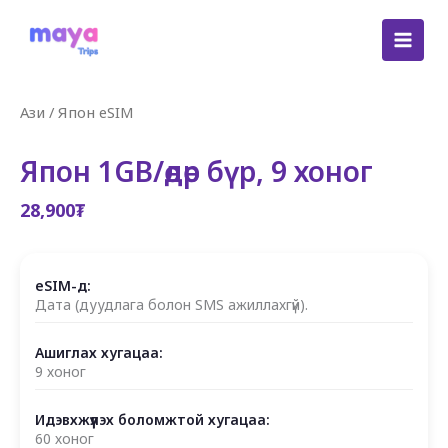
Skip
to
content
Ази
/
Япон eSIM
Япон 1GB/өдөр бүр, 9 хоног
28,900
₮
eSIM-д:
Дата (дуудлага болон SMS ажиллахгүй).
Ашиглах хугацаа:
9 хоног
Идэвхжүүлэх боломжтой хугацаа:
60 хоног