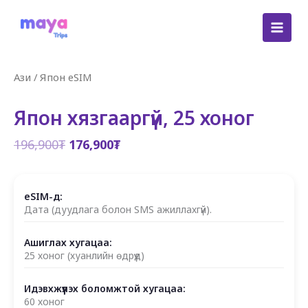
Skip
to
content
Ази
/
Япон eSIM
Япон хязгааргүй, 25 хоног
Original
Current
196,900
₮
176,900
₮
price
price
was:
is:
196,900₮.
176,900₮.
eSIM-д:
Дата (дуудлага болон SMS ажиллахгүй).
Ашиглах хугацаа:
25 хоног (хуанлийн өдрүүд)
Идэвхжүүлэх боломжтой хугацаа:
60 хоног