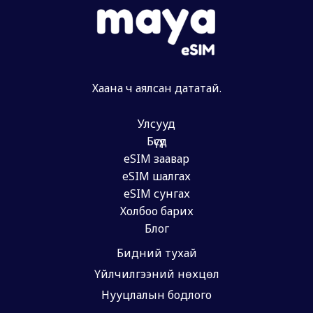
Хаана ч аялсан дататай.
Улсууд
Бүсүүд
eSIM заавар
eSIM шалгах
eSIM сунгах
Холбоо барих
Блог
Бидний тухай
Үйлчилгээний нөхцөл
Нууцлалын бодлого