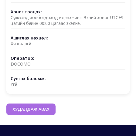
Хоног тооцох:
Сүлжээнд холбогдоход идэвхжинэ. Эхний хоног UTC+9
цагийн бүсийн 00:00 цагаас эхэлнэ.
Ашиглах нөхцөл:
Хязгааргүй
Оператор:
DOCOMO
Сунгах боломж:
Үгүй
ХУДАЛДАЖ АВАХ