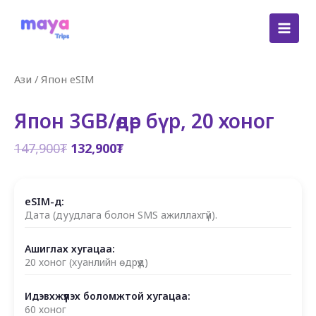
Skip
to
content
Ази
/
Япон eSIM
Япон 3GB/өдөр бүр, 20 хоног
Original
Current
147,900
₮
132,900
₮
price
price
was:
is:
147,900₮.
132,900₮.
eSIM-д:
Дата (дуудлага болон SMS ажиллахгүй).
Ашиглах хугацаа:
20 хоног (хуанлийн өдрүүд)
Идэвхжүүлэх боломжтой хугацаа:
60 хоног