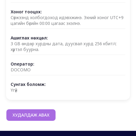
Хоног тооцох:
Сүлжээнд холбогдоход идэвхжинэ. Эхний хоног UTC+9
цагийн бүсийн 00:00 цагаас эхэлнэ.
Ашиглах нөхцөл:
3 GB өндөр хурдны дата, дуусвал хурд 256 кбит/с
хүртэл буурна.
Оператор:
DOCOMO
Сунгах боломж:
Үгүй
ХУДАЛДАЖ АВАХ