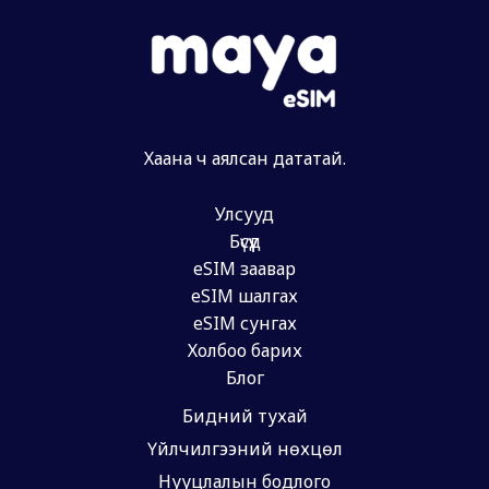
Хаана ч аялсан дататай.
Улсууд
Бүсүүд
eSIM заавар
eSIM шалгах
eSIM сунгах
Холбоо барих
Блог
Бидний тухай
Үйлчилгээний нөхцөл
Нууцлалын бодлого