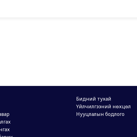
Бидний тухай
Үйлчилгээний нөхцөл
авар
Нууцлалын бодлого
лгах
нгах