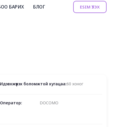
БОО БАРИХ
БЛОГ
ESIM ҮЗЭХ
Идэвхжүүлэх боломжтой хугацаа:
60 хоног
Оператор:
DOCOMO