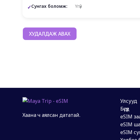
Сунгах боломж:
Үгүй
ХУДАЛДАЖ АВАХ
Улсууд
Бүсүүд
Хаана ч аялсан дататай.
eSIM за
eSIM ша
eSIM су