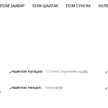
ESIM ЗААВАР
ESIM ШАЛГАХ
ESIM СУНГАХ
ХОЛ
Ашиглах хугацаа:
17 хоног (хуанлийн өдрүүд)
Ашиглах нөхцөл:
Хязгааргүй
9