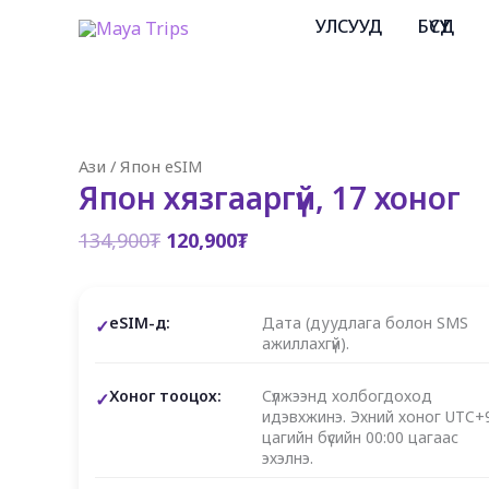
Skip
УЛСУУД
БҮСҮҮД
to
content
Ази
/
Япон eSIM
Япон хязгааргүй, 17 хоног
Original
Current
134,900
₮
120,900
₮
price
price
was:
is:
134,900₮.
120,900₮.
eSIM-д:
Дата (дуудлага болон SMS
ажиллахгүй).
Хоног тооцох:
Сүлжээнд холбогдоход
идэвхжинэ. Эхний хоног UTC+
цагийн бүсийн 00:00 цагаас
эхэлнэ.