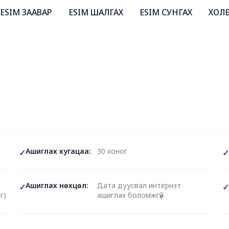
ESIM ЗААВАР
ESIM ШАЛГАХ
ESIM СУНГАХ
ХОЛ
Ашиглах хугацаа:
30 хоног
Ашиглах нөхцөл:
Дата дуусвал интернэт
г)
ашиглах боломжгүй.