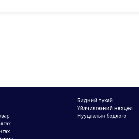
Бидний тухай
Үйлчилгээний нөхцөл
авар
Нууцлалын бодлого
лгах
нгах