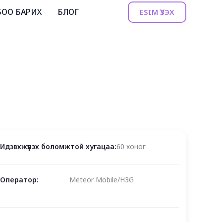
БОО БАРИХ
БЛОГ
ESIM ҮЗЭХ
Идэвхжүүлэх боломжтой хугацаа:
60 хоног
Оператор:
Meteor Mobile/H3G