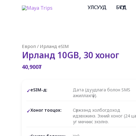
Skip
УЛСУУД
БҮСҮҮД
to
content
Европ
/
Ирланд eSIM
Ирланд 10GB, 30 хоног
40,900
₮
eSIM-д:
Дата (дуудлага болон SMS
ажиллахгүй).
Хоног тооцох:
Сүлжээнд холбогдоход
идэвхжинэ. Эхний хоног (24 ца
уг мөчөөс эхэлнэ.