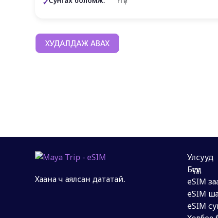
Сунгах боломж:
Үгүй
ХУДАЛДАЖ АВАХ
Улсууд
Бүсүүд
Хаана ч аялсан дататай.
eSIM за
eSIM ша
eSIM су