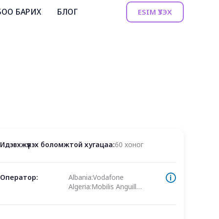
БОО БАРИХ
БЛОГ
ESIM ҮЗЭХ
Идэвхжүүлэх боломжтой хугацаа:
60 хоног
🛈
Оператор:
Albania:Vodafone
Algeria:Mobilis Anguill…