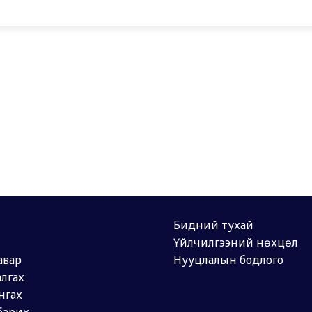
Бидний тухай
Үйлчилгээний нөхцөл
авар
Нууцлалын бодлого
лгах
нгах