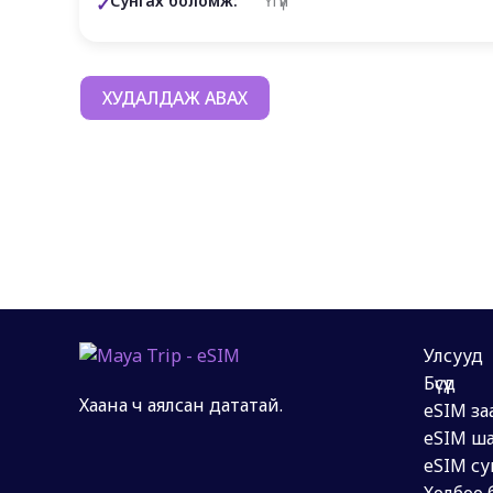
Сунгах боломж:
Үгүй
ХУДАЛДАЖ АВАХ
Улсууд
Бүсүүд
Хаана ч аялсан дататай.
eSIM за
eSIM ша
eSIM су