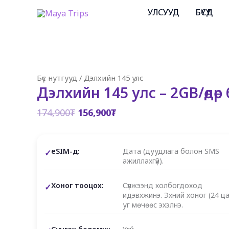
Skip
УЛСУУД
БҮСҮҮД
to
content
Бүс нутгууд
/
Дэлхийн 145 улс
Дэлхийн 145 улс – 2GB/өдөр 
Original
Current
174,900
₮
156,900
₮
price
price
was:
is:
174,900₮.
156,900₮.
eSIM-д:
Дата (дуудлага болон SMS
ажиллахгүй).
Хоног тооцох:
Сүлжээнд холбогдоход
идэвхжинэ. Эхний хоног (24 ца
уг мөчөөс эхэлнэ.