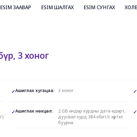
ESIM ЗААВАР
ESIM ШАЛГАХ
ESIM СУНГАХ
ХОЛ
бүр, 3 хоног
Ашиглах хугацаа:
3 хоног
Ашиглах нөхцөл:
2 GB өндөр хурдны дата өдөрт,
г)
дуусвал хурд 384 кбит/с хүртэл
буурна.