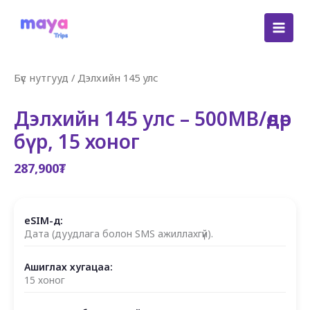
Skip
to
content
Бүс нутгууд
/
Дэлхийн 145 улс
Дэлхийн 145 улс – 500MB/өдөр
бүр, 15 хоног
287,900
₮
eSIM-д:
Дата (дуудлага болон SMS ажиллахгүй).
Ашиглах хугацаа:
15 хоног