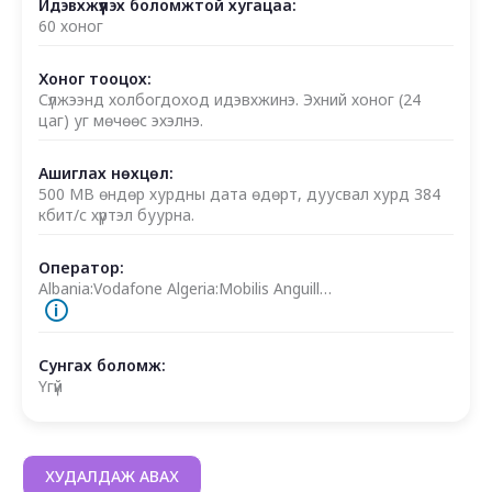
Идэвхжүүлэх боломжтой хугацаа:
60 хоног
Хоног тооцох:
Сүлжээнд холбогдоход идэвхжинэ. Эхний хоног (24
цаг) уг мөчөөс эхэлнэ.
Ашиглах нөхцөл:
500 MB өндөр хурдны дата өдөрт, дуусвал хурд 384
кбит/с хүртэл буурна.
Оператор:
Albania:Vodafone Algeria:Mobilis Anguill…
🛈
Сунгах боломж:
Үгүй
ХУДАЛДАЖ АВАХ