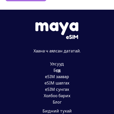
Хаана ч аялсан дататай.
Улсууд
Бүсүүд
eSIM заавар
eSIM шалгах
eSIM сунгах
Холбоо барих
Блог
Бидний тухай