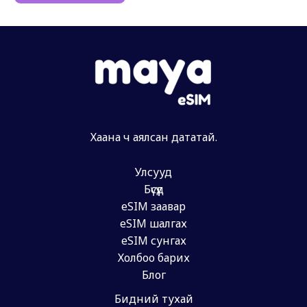
Хаана ч аялсан дататай.
Улсууд
Бүсүүд
eSIM заавар
eSIM шалгах
eSIM сунгах
Холбоо барих
Блог
Бидний тухай