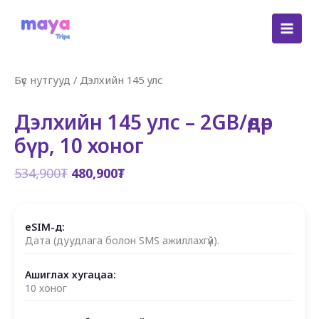
Skip
to
content
Бүс нутгууд
/
Дэлхийн 145 улс
Дэлхийн 145 улс – 2GB/өдөр
бүр, 10 хоног
Original
Current
534,900
₮
480,900
₮
price
price
was:
is:
534,900₮.
480,900₮.
eSIM-д:
Дата (дуудлага болон SMS ажиллахгүй).
Ашиглах хугацаа:
10 хоног