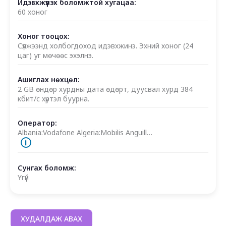
Идэвхжүүлэх боломжтой хугацаа:
60 хоног
Хоног тооцох:
Сүлжээнд холбогдоход идэвхжинэ. Эхний хоног (24
цаг) уг мөчөөс эхэлнэ.
Ашиглах нөхцөл:
2 GB өндөр хурдны дата өдөрт, дуусвал хурд 384
кбит/с хүртэл буурна.
Оператор:
Albania:Vodafone Algeria:Mobilis Anguill…
🛈
Сунгах боломж:
Үгүй
ХУДАЛДАЖ АВАХ