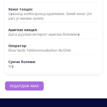
Хоног тооцох:
Сүлжээнд холбогдоход идэвхжинэ. Эхний хоног (24
цаг) уг мөчөөс эхэлнэ.
Ашиглах нөхцөл:
Дата дуусвал интернэт ашиглах боломжгүй.
Оператор:
Elisa/ lands Telekommunikation Ab/DNA
Сунгах боломж:
Үгүй
ХУДАЛДАЖ АВАХ