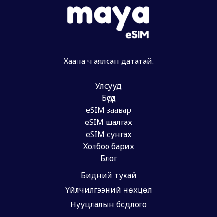
Хаана ч аялсан дататай.
Улсууд
Бүсүүд
eSIM заавар
eSIM шалгах
eSIM сунгах
Холбоо барих
Блог
Бидний тухай
Үйлчилгээний нөхцөл
Нууцлалын бодлого