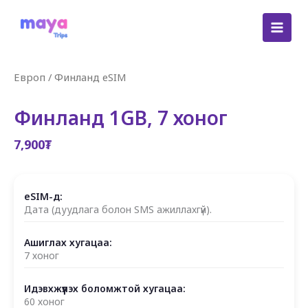
Skip
to
content
Европ
/
Финланд eSIM
Финланд 1GB, 7 хоног
7,900
₮
eSIM-д:
Дата (дуудлага болон SMS ажиллахгүй).
Ашиглах хугацаа:
7 хоног
Идэвхжүүлэх боломжтой хугацаа:
60 хоног