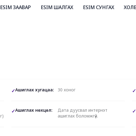
ESIM ЗААВАР
ESIM ШАЛГАХ
ESIM СУНГАХ
ХОЛ
Ашиглах хугацаа:
30 хоног
Ашиглах нөхцөл:
Дата дуусвал интернэт
г)
ашиглах боломжгүй.