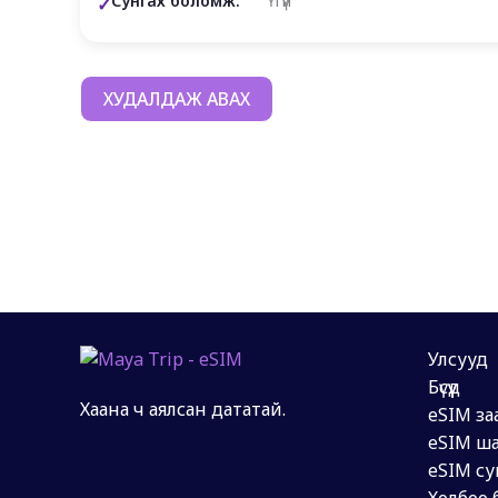
Сунгах боломж:
Үгүй
ХУДАЛДАЖ АВАХ
Улсууд
Бүсүүд
Хаана ч аялсан дататай.
eSIM за
eSIM ша
eSIM су