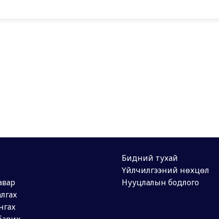
Бидний тухай
Үйлчилгээний нөхцөл
авар
Нууцлалын бодлого
лгах
нгах