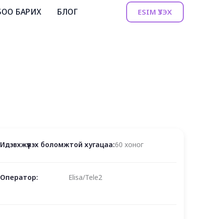
БОО БАРИХ
БЛОГ
ESIM ҮЗЭХ
Идэвхжүүлэх боломжтой хугацаа:
60 хоног
Оператор:
Elisa/Tele2