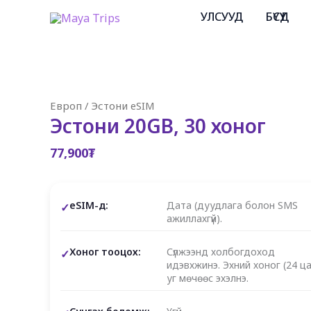
Skip
УЛСУУД
БҮСҮҮД
to
content
Европ
/
Эстони eSIM
Эстони 20GB, 30 хоног
77,900
₮
eSIM-д:
Дата (дуудлага болон SMS
ажиллахгүй).
Хоног тооцох:
Сүлжээнд холбогдоход
идэвхжинэ. Эхний хоног (24 ца
уг мөчөөс эхэлнэ.