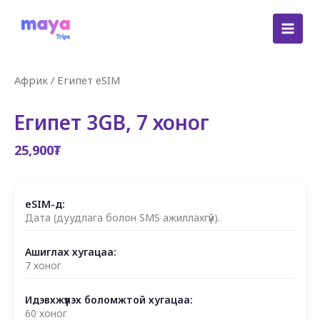
Skip
to
content
Африк
/
Египет eSIM
Египет 3GB, 7 хоног
25,900
₮
eSIM-д:
Дата (дуудлага болон SMS ажиллахгүй).
Ашиглах хугацаа:
7 хоног
Идэвхжүүлэх боломжтой хугацаа:
60 хоног