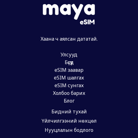
Хаана ч аялсан дататай.
Улсууд
Бүсүүд
eSIM заавар
eSIM шалгах
eSIM сунгах
Холбоо барих
Блог
Бидний тухай
Үйлчилгээний нөхцөл
Нууцлалын бодлого