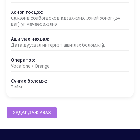
Хоног тооцох:
Сүлжээнд холбогдоход идэвхжинэ. Эхний хоног (24
цаг) уг мөчөөс эхэлнэ.
Ашиглах нөхцөл:
Дата дуусвал интернэт ашиглах боломжгүй.
Оператор:
Vodafone / Orange
Сунгах боломж:
Тийм
ХУДАЛДАЖ АВАХ