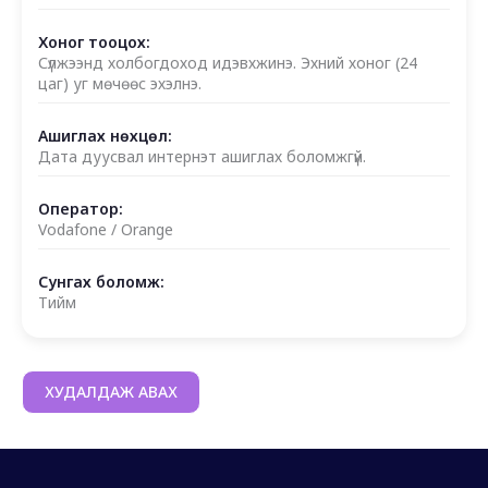
Хоног тооцох:
Сүлжээнд холбогдоход идэвхжинэ. Эхний хоног (24
цаг) уг мөчөөс эхэлнэ.
Ашиглах нөхцөл:
Дата дуусвал интернэт ашиглах боломжгүй.
Оператор:
Vodafone / Orange
Сунгах боломж:
Тийм
ХУДАЛДАЖ АВАХ