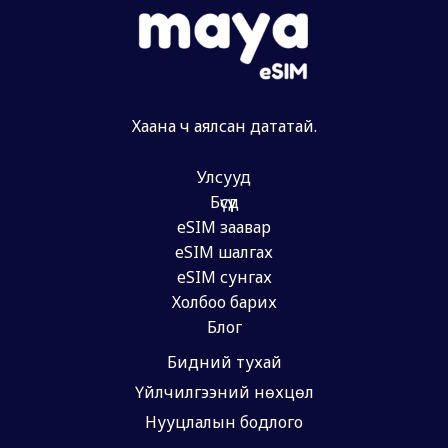
Хаана ч аялсан дататай.
Улсууд
Бүсүүд
eSIM заавар
eSIM шалгах
eSIM сунгах
Холбоо барих
Блог
Бидний тухай
Үйлчилгээний нөхцөл
Нууцлалын бодлого