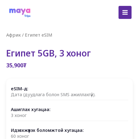
Skip
to
content
Африк
/
Египет eSIM
Египет 5GB, 3 хоног
35,900
₮
eSIM-д:
Дата (дуудлага болон SMS ажиллахгүй).
Ашиглах хугацаа:
3 хоног
Идэвхжүүлэх боломжтой хугацаа:
60 хоног