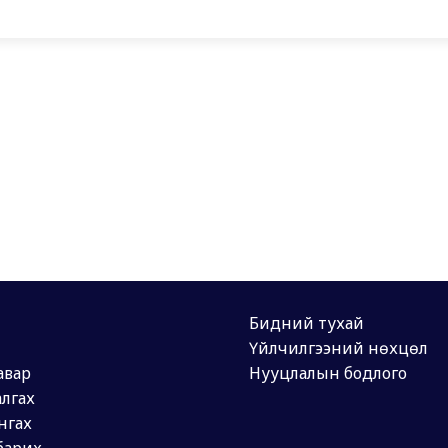
Бидний тухай
Үйлчилгээний нөхцөл
авар
Нууцлалын бодлого
лгах
нгах