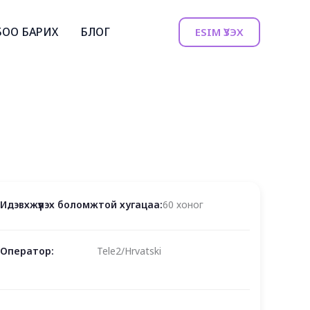
БОО БАРИХ
БЛОГ
ESIM ҮЗЭХ
Идэвхжүүлэх боломжтой хугацаа:
60 хоног
Оператор:
Tele2/Hrvatski