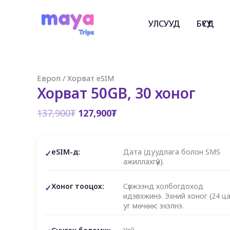
Skip
to
УЛСУУД
БҮСҮҮД
content
Европ
/
Хорват eSIM
Хорват 50GB, 30 хоног
Original
Current
137,900
₮
127,900
₮
price
price
was:
is:
137,900₮.
127,900₮.
eSIM-д:
Дата (дуудлага болон SMS
ажиллахгүй).
Хоног тооцох:
Сүлжээнд холбогдоход
идэвхжинэ. Эхний хоног (24 ца
уг мөчөөс эхэлнэ.