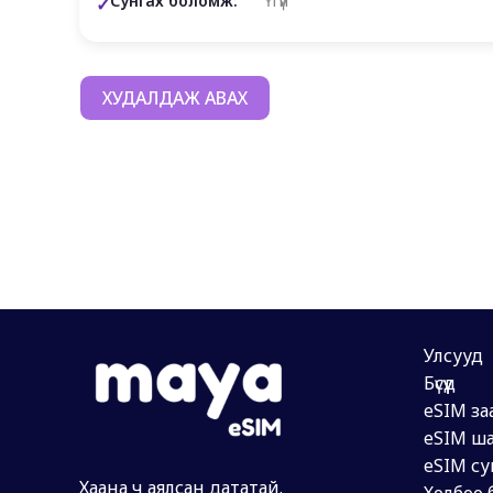
Сунгах боломж:
Үгүй
ХУДАЛДАЖ АВАХ
Улсууд
Бүсүүд
eSIM за
eSIM ша
eSIM су
Хаана ч аялсан дататай.