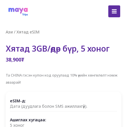
Skip
to
content
Ази
/
Хятад eSIM
Хятад 3GB/өдөр бүр, 5 хоног
38,900
₮
Та CHINA гэсэн купон код оруулаад 10% үнийн хөнгөлөлт нэмж
аваарай!
eSIM-д:
Дата (дуудлага болон SMS ажиллахгүй).
Ашиглах хугацаа:
5 хоног