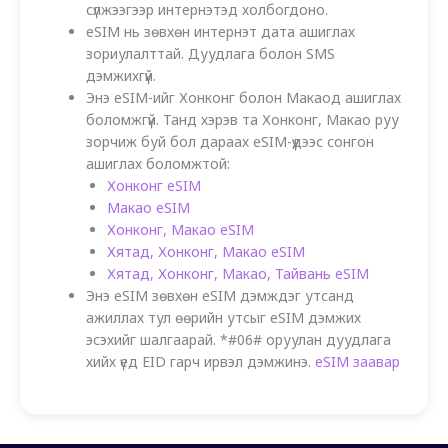
сүлжээгээр интернэтэд холбогдоно.
eSIM нь зөвхөн интернэт дата ашиглах
зориулалттай. Дуудлага болон SMS
дэмжихгүй.
Энэ eSIM-ийг Хонконг болон Макаод ашиглах
боломжгүй. Танд хэрэв та Хонконг, Макао руу
зорчиж буй бол дараах eSIM-үүдээс сонгон
ашиглах боломжтой:
Хонконг eSIM
Макао eSIM
Хонконг, Макао eSIM
Хятад, Хонконг, Макао eSIM
Хятад, Хонконг, Макао, Тайвань eSIM
Энэ eSIM зөвхөн eSIM дэмждэг утсанд
ажиллах тул өөрийн утсыг eSIM дэмжих
эсэхийг шалгаарай. *#06# оруулан дуудлага
хийх үед EID гарч ирвэл дэмжинэ.
eSIM заавар