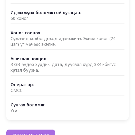
Идэвхжүүлэх боломжтой хугацаа:
60 хоног
Хоног тооцох:
Сүлжээнд холбогдоход идэвхжинэ. Эхний хоног (24
цаг) уг мөчөөс эхэлнэ.
Ашиглах нөхцөл:
3 GB өндөр хурдны дата, дуусвал хурд 384 кбит/с
хүртэл буурна.
Оператор:
CMCC
Сунгах боломж:
Үгүй