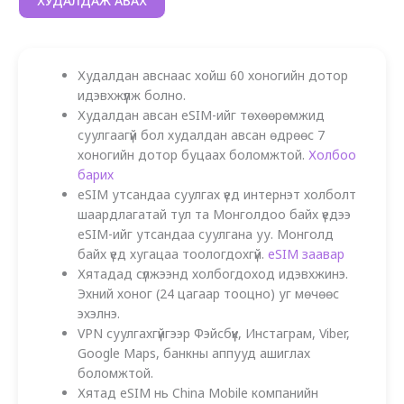
ХУДАЛДАЖ АВАХ
Худалдан авснаас хойш 60 хоногийн дотор
идэвхжүүлж болно.
Худалдан авсан eSIM-ийг төхөөрөмжид
суулгаагүй бол худалдан авсан өдрөөс 7
хоногийн дотор буцаах боломжтой.
Холбоо
барих
eSIM утсандаа суулгах үед интернэт холболт
шаардлагатай тул та Монголдоо байх үедээ
eSIM-ийг утсандаа суулгана уу. Монголд
байх үед хугацаа тоологдохгүй.
eSIM заавар
Хятадад сүлжээнд холбогдоход идэвхжинэ.
Эхний хоног (24 цагаар тооцно) уг мөчөөс
эхэлнэ.
VPN суулгахгүйгээр Фэйсбүүк, Инстаграм, Viber,
Google Maps, банкны аппууд ашиглах
боломжтой.
Хятад eSIM нь China Mobile компанийн