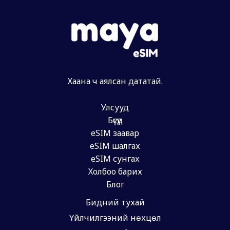
Хаана ч аялсан дататай.
Улсууд
Бүсүүд
eSIM заавар
eSIM шалгах
eSIM сунгах
Холбоо барих
Блог
Бидний тухай
Үйлчилгээний нөхцөл