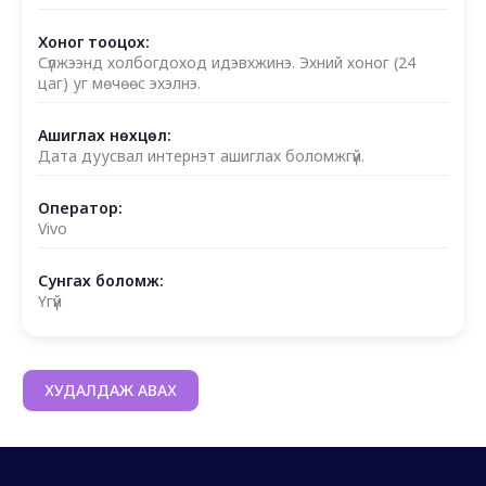
Хоног тооцох:
Сүлжээнд холбогдоход идэвхжинэ. Эхний хоног (24
цаг) уг мөчөөс эхэлнэ.
Ашиглах нөхцөл:
Дата дуусвал интернэт ашиглах боломжгүй.
Оператор:
Vivo
Сунгах боломж:
Үгүй
ХУДАЛДАЖ АВАХ