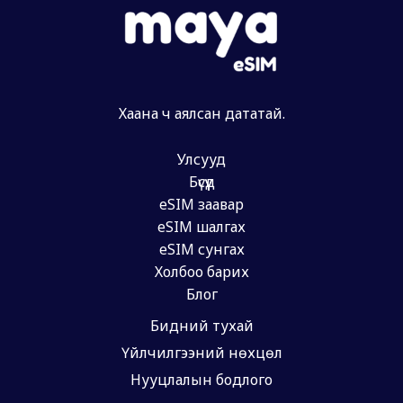
Хаана ч аялсан дататай.
Улсууд
Бүсүүд
eSIM заавар
eSIM шалгах
eSIM сунгах
Холбоо барих
Блог
Бидний тухай
Үйлчилгээний нөхцөл
Нууцлалын бодлого