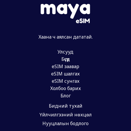
Хаана ч аялсан дататай.
Улсууд
Бүсүүд
eSIM заавар
eSIM шалгах
eSIM сунгах
Холбоо барих
Блог
Бидний тухай
Үйлчилгээний нөхцөл
Нууцлалын бодлого