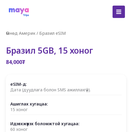
Skip
to
content
Өмнөд Америк
/
Бразил eSIM
Бразил 5GB, 15 хоног
84,000
₮
eSIM-д:
Дата (дуудлага болон SMS ажиллахгүй).
Ашиглах хугацаа:
15 хоног
Идэвхжүүлэх боломжтой хугацаа:
60 хоног