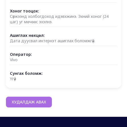
Хоног тооцох:
Сүлжээнд холбогдоход идэвхжинэ. Эхний хоног (24
цаг) уг мөчөөс эхэлнэ.
Ашиглах нөхцөл:
Дата дуусвал интернэт ашиглах боломжгүй.
Оператор:
Vivo
Сунгах боломж:
Үгүй
ХУДАЛДАЖ АВАХ