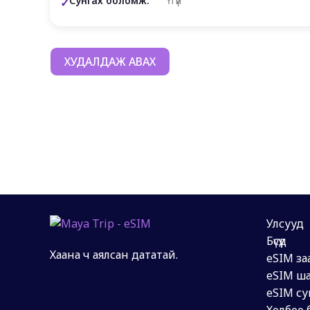
Сунгах боломж:
Үгүй
ХУДАЛДАЖ АВАХ
Улсууд
Бүсүүд
Хаана ч аялсан дататай.
eSIM за
eSIM ша
eSIM су