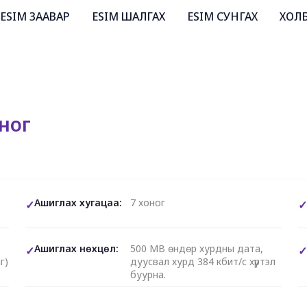
ESIM ЗААВАР
ESIM ШАЛГАХ
ESIM СУНГАХ
ХОЛ
оног
Ашиглах хугацаа:
7 хоног
Ашиглах нөхцөл:
500 MB өндөр хурдны дата,
г)
дуусвал хурд 384 кбит/с хүртэл
буурна.