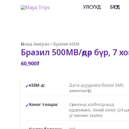
Skip
УЛСУУД
БҮСҮҮД
to
content
Өмнөд Америк
/
Бразил eSIM
Бразил 500MB/өдөр бүр, 7 х
60,900
₮
eSIM-д:
Дата (дуудлага болон SMS
ажиллахгүй).
Хоног тооцох:
Сүлжээнд холбогдоход
идэвхжинэ. Эхний хоног (24 ца
уг мөчөөс эхэлнэ.