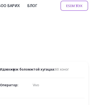
БОО БАРИХ
БЛОГ
ESIM ҮЗЭХ
Идэвхжүүлэх боломжтой хугацаа:
60 хоног
Оператор:
Vivo