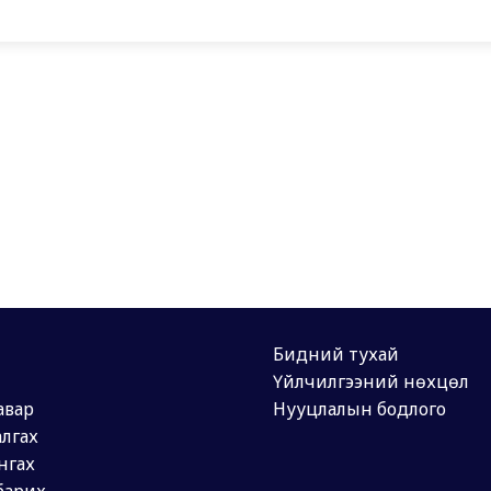
Бидний тухай
Үйлчилгээний нөхцөл
авар
Нууцлалын бодлого
лгах
нгах